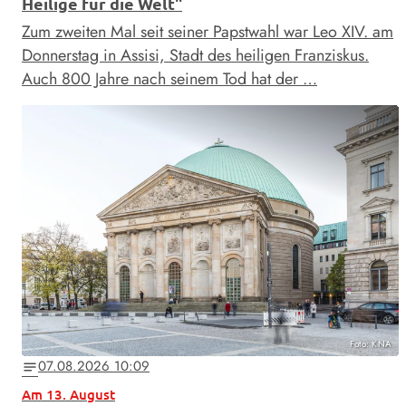
Heilige für die Welt"
Zum zweiten Mal seit seiner Papstwahl war Leo XIV. am
Donnerstag in Assisi, Stadt des heiligen Franziskus.
Auch 800 Jahre nach seinem Tod hat der …
Foto: KNA
07.08.2026 10:09
notes
Am 13. August