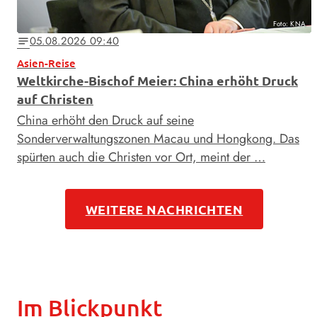
Foto: KNA
05.08.2026 09:40
notes
Asien-Reise
Weltkirche-Bischof Meier: China erhöht Druck
auf Christen
China erhöht den Druck auf seine
Sonderverwaltungszonen Macau und Hongkong. Das
spürten auch die Christen vor Ort, meint der …
WEITERE NACHRICHTEN
Im Blickpunkt