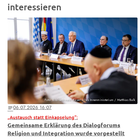
interessieren
Foto: Bildnachweis: Bayerisches Innenministerium / Matthias Balk
06.07.2026 16:07
notes
„Austausch statt Einkapselung“:
Gemeinsame Erklärung des Dialogforums
Religion und Integration wurde vorgestellt