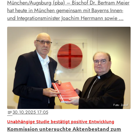
München/Augsburg (pba) – Bischof Dr. Bertram Meier
hat heute in München gemeinsam mit Bayerns Innen-
und Integrationsminister Joachim Herrmann sowie …
Foto: Zoepf
30.10.2025 17:05
notes
Unabhängige Studie bestätigt positive Entwicklung
Kommission untersuchte Aktenbestand zum