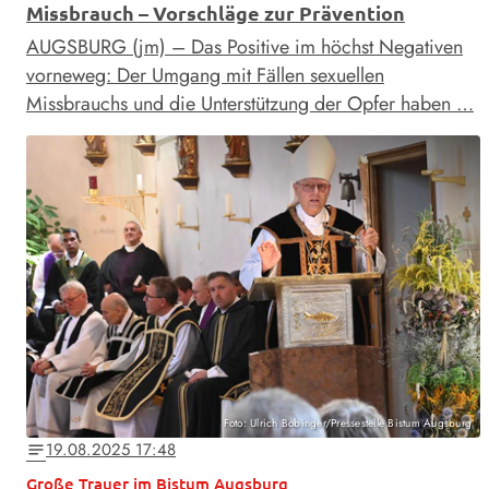
Missbrauch – Vorschläge zur Prävention
AUGSBURG (jm) – Das Positive im höchst Negativen
vorneweg: Der Umgang mit Fällen sexuellen
Missbrauchs und die Unterstützung der Opfer haben …
Foto: Ulrich Bobinger/Pressestelle Bistum Augsburg
19.08.2025 17:48
notes
Große Trauer im Bistum Augsburg