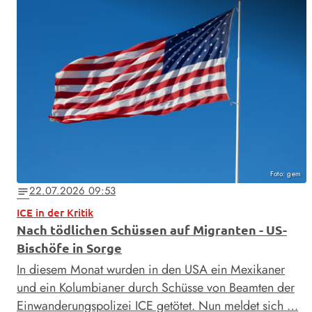
Foto: gem
22.07.2026 09:53
notes
ICE in der Kritik
Nach tödlichen Schüssen auf Migranten - US-
Bischöfe in Sorge
In diesem Monat wurden in den USA ein Mexikaner
und ein Kolumbianer durch Schüsse von Beamten der
Einwanderungspolizei ICE getötet. Nun meldet sich …