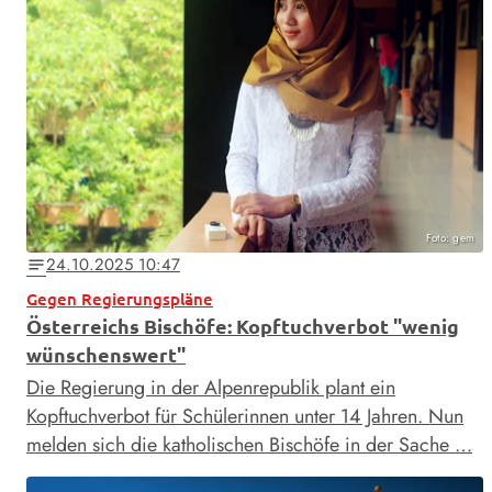
Foto: gem
24.10.2025 10:47
notes
Gegen Regierungspläne
Österreichs Bischöfe: Kopftuchverbot "wenig
wünschenswert"
Die Regierung in der Alpenrepublik plant ein
Kopftuchverbot für Schülerinnen unter 14 Jahren. Nun
melden sich die katholischen Bischöfe in der Sache …