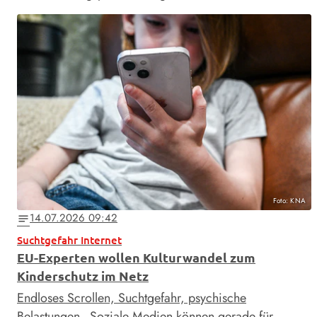
Foto: KNA
14.07.2026 09:42
notes
Suchtgefahr Internet
EU-Experten wollen Kulturwandel zum
Kinderschutz im Netz
Endloses Scrollen, Suchtgefahr, psychische
Belastungen - Soziale Medien können gerade für