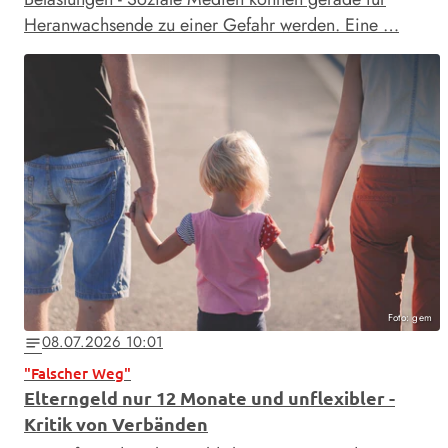
Heranwachsende zu einer Gefahr werden. Eine …
Foto: gem
08.07.2026 10:01
notes
"Falscher Weg"
Elterngeld nur 12 Monate und unflexibler -
Kritik von Verbänden