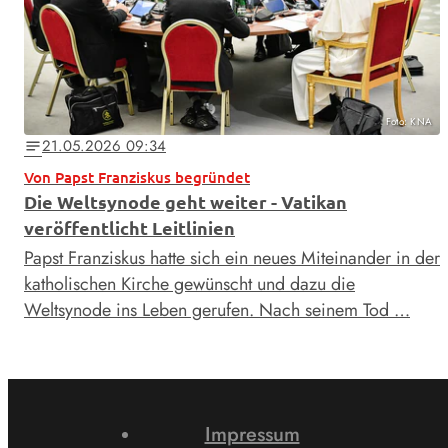
Foto: KNA
21.05.2026 09:34
notes
Von Papst Franziskus begründet
Die Weltsynode geht weiter - Vatikan
veröffentlicht Leitlinien
Papst Franziskus hatte sich ein neues Miteinander in der
katholischen Kirche gewünscht und dazu die
Weltsynode ins Leben gerufen. Nach seinem Tod …
Impressum