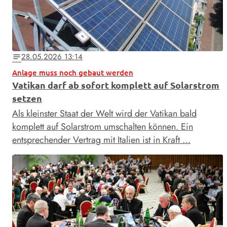
28.05.2026 13:14
notes
Anlage muss noch gebaut werden
Vatikan darf ab sofort komplett auf Solarstrom
setzen
Als kleinster Staat der Welt wird der Vatikan bald
komplett auf Solarstrom umschalten können. Ein
entsprechender Vertrag mit Italien ist in Kraft …