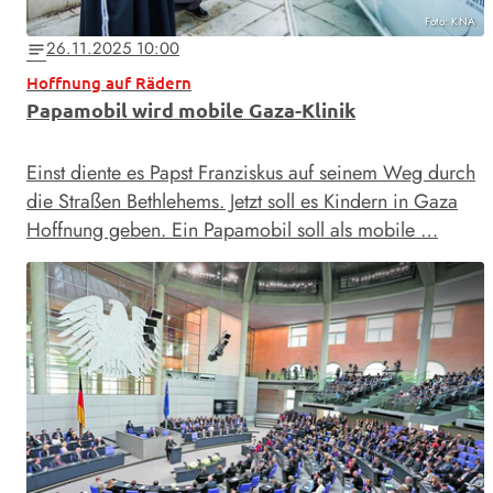
Foto: KNA
26.11.2025 10:00
notes
Hoffnung auf Rädern
Papamobil wird mobile Gaza-Klinik
Einst diente es Papst Franziskus auf seinem Weg durch
die Straßen Bethlehems. Jetzt soll es Kindern in Gaza
Hoffnung geben. Ein Papamobil soll als mobile …