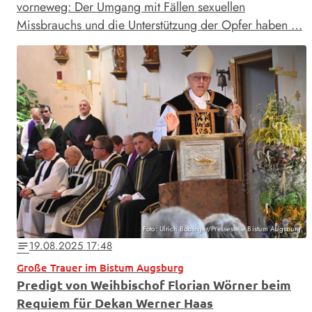
vorneweg: Der Umgang mit Fällen sexuellen
Missbrauchs und die Unterstützung der Opfer haben …
Foto: Ulrich Bobinger/Pressestelle Bistum Augsburg
19.08.2025 17:48
notes
Große Trauer im Bistum Augsburg
Predigt von Weihbischof Florian Wörner beim
Requiem für Dekan Werner Haas