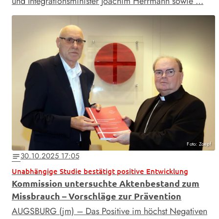
und Integrationsminister Joachim Herrmann sowie …
Foto: Zoepf
30.10.2025 17:05
notes
Unabhängige Studie bestätigt positive Entwicklung
Kommission untersuchte Aktenbestand zum
Missbrauch – Vorschläge zur Prävention
AUGSBURG (jm) – Das Positive im höchst Negativen