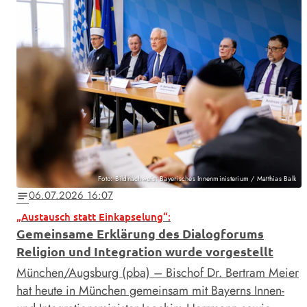
Foto: Bildnachweis: Bayerisches Innenministerium / Matthias Balk
06.07.2026 16:07
notes
„Austausch statt Einkapselung“:
Gemeinsame Erklärung des Dialogforums
Religion und Integration wurde vorgestellt
München/Augsburg (pba) – Bischof Dr. Bertram Meier
hat heute in München gemeinsam mit Bayerns Innen-