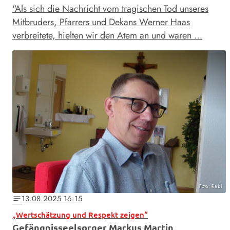
"Als sich die Nachricht vom tragischen Tod unseres
Mitbruders, Pfarrers und Dekans Werner Haas
verbreitete, hielten wir den Atem an und waren …
Foto: Rabl
13.08.2025 16:15
notes
„Wertschätzung und Respekt zeigen“
Gefängnisseelsorger Markus Martin