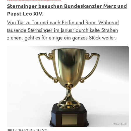
Sternsinger besuchen Bundeskanzler Merz und
Papst Leo XIV.
Von Tür zu Tür und nach Berlin und Rom. Während
tausende Sternsinger im Januar durch kalte Straßen
ziehen, geht es für einige ein ganzes Stück weiter.
Foto: gem
13.10.2025 10:20
notes