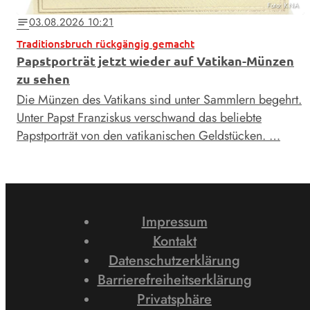
Foto: KNA
03.08.2026 10:21
notes
Traditionsbruch rückgängig gemacht
Papstporträt jetzt wieder auf Vatikan-Münzen
zu sehen
Die Münzen des Vatikans sind unter Sammlern begehrt.
Unter Papst Franziskus verschwand das beliebte
Papstporträt von den vatikanischen Geldstücken. …
Impressum
Kontakt
Datenschutzerklärung
Barrierefreiheitserklärung
Privatsphäre