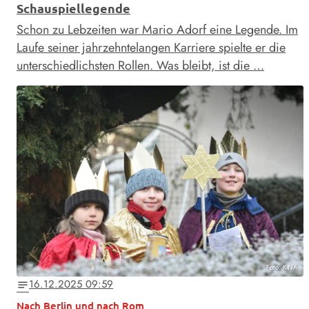
Schauspiellegende
Schon zu Lebzeiten war Mario Adorf eine Legende. Im
Laufe seiner jahrzehntelangen Karriere spielte er die
unterschiedlichsten Rollen. Was bleibt, ist die …
Foto: KNA
16.12.2025 09:59
notes
Nach Berlin und nach Rom