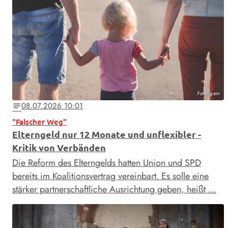
Foto: gem
08.07.2026 10:01
notes
"Falscher Weg"
Elterngeld nur 12 Monate und unflexibler -
Kritik von Verbänden
Die Reform des Elterngelds hatten Union und SPD
bereits im Koalitionsvertrag vereinbart. Es solle eine
stärker partnerschaftliche Ausrichtung geben, heißt …