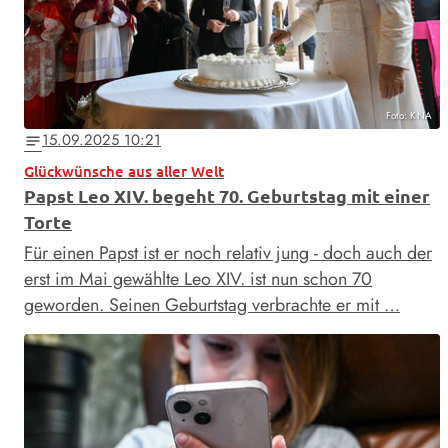
Foto: KNA
15.09.2025 10:21
notes
Glückwünsche aus aller Welt
Papst Leo XIV. begeht 70. Geburtstag mit einer
Torte
Für einen Papst ist er noch relativ jung - doch auch der
erst im Mai gewählte Leo XIV. ist nun schon 70
geworden. Seinen Geburtstag verbrachte er mit …