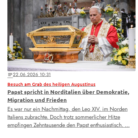
Foto: KNA
22.06.2026 10:31
notes
Besuch am Grab des heiligen Augustinus
Papst spricht in Norditalien über Demokratie,
Migration und Frieden
Es war nur ein Nachmittag, den Leo XIV. im Norden
Italiens zubrachte. Doch trotz sommerlicher Hitze
empfingen Zehntausende den Papst enthusiastisch. …