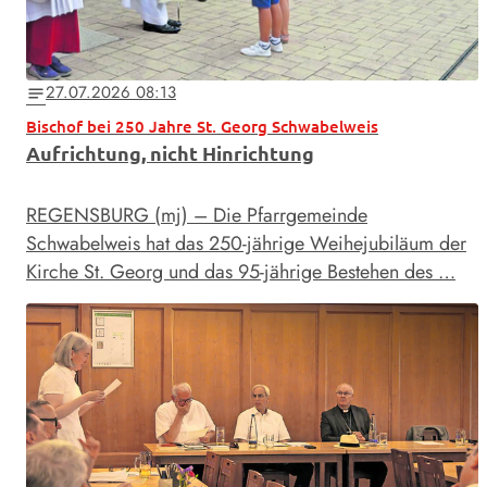
27.07.2026 08:13
notes
Bischof bei 250 Jahre St. Georg Schwabelweis
Aufrichtung, nicht Hinrichtung
REGENSBURG (mj) – Die Pfarrgemeinde
Schwabelweis hat das 250-jährige Weihejubiläum der
Kirche St. Georg und das 95-jährige Bestehen des …