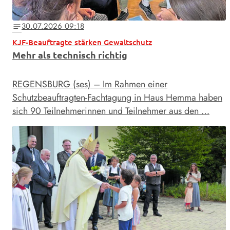
30.07.2026 09:18
notes
KJF-Beauftragte stärken Gewaltschutz
Mehr als technisch richtig
REGENSBURG (ses) – Im Rahmen einer
Schutzbeauftragten-Fachtagung in Haus Hemma haben
sich 90 Teilnehmerinnen und Teilnehmer aus den …