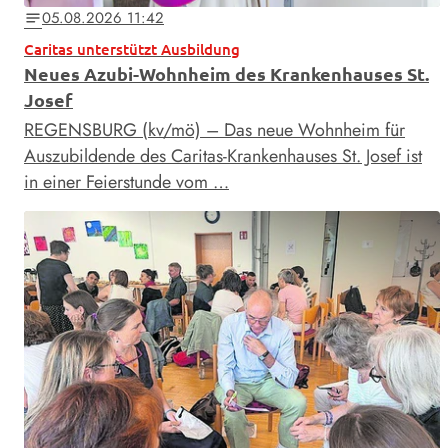
05.08.2026 11:42
notes
Caritas unterstützt Ausbildung
Neues Azubi-Wohnheim des Krankenhauses St.
Josef
REGENSBURG (kv/mö) – Das neue Wohnheim für
Auszubildende des Caritas-Krankenhauses St. Josef ist
in einer Feierstunde vom …