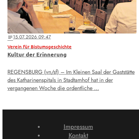
15.07.2026 09:47
notes
Verein für Bistumsgeschichte
Kultur der Erinnerung
REGENSBURG (vn/sf) – Im Kleinen Saal der Gaststätte
des Katharinenspitals in Stadtamhof hat in der
vergangenen Woche die ordentliche …
Impressum
Kontakt