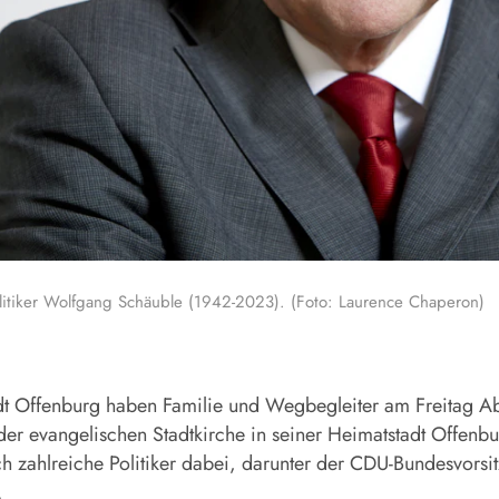
litiker Wolfgang Schäuble (1942-2023). (Foto: Laurence Chaperon)
tadt Offenburg haben Familie und Wegbegleiter am Freitag 
r evangelischen Stadtkirche in seiner Heimatstadt Offenb
ch zahlreiche Politiker dabei, darunter der CDU-Bundesvor
.