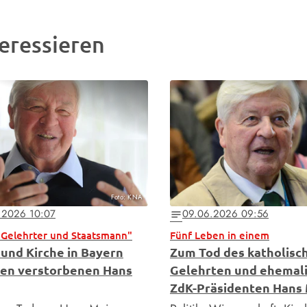
eressieren
Foto: KNA
.2026 10:07
09.06.2026 09:56
notes
 Gelehrter und Staatsmann"
Fünf Leben in einem
 und Kirche in Bayern
Zum Tod des katholisc
en verstorbenen Hans
Gelehrten und ehemal
ZdK-Präsidenten Hans 