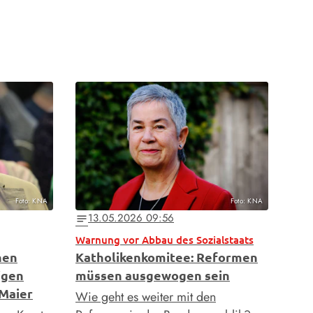
Foto: KNA
Foto: KNA
13.05.2026 09:56
notes
Warnung vor Abbau des Sozialstaats
hen
Katholikenkomitee: Reformen
igen
müssen ausgewogen sein
Maier
Wie geht es weiter mit den