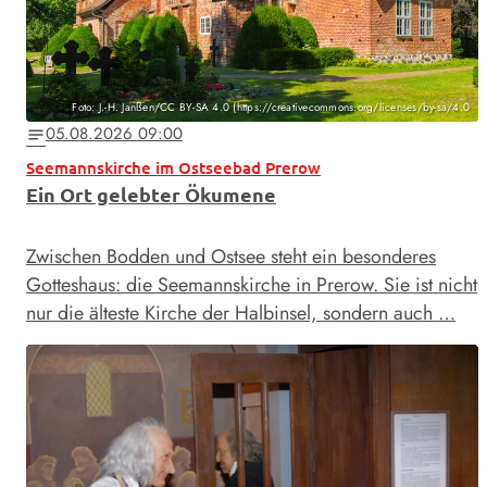
Foto: J.-H. Janßen/CC BY-SA 4.0 (https://creativecommons.org/licenses/by-sa/4.0
05.08.2026 09:00
notes
Seemannskirche im Ostseebad Prerow
Ein Ort gelebter Ökumene
Zwischen Bodden und Ostsee steht ein besonderes
Gotteshaus: die Seemannskirche in Prerow. Sie ist nicht
nur die älteste Kirche der Halbinsel, sondern auch …