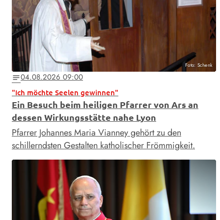
Foto: Schenk
04.08.2026 09:00
notes
"Ich möchte Seelen gewinnen"
Ein Besuch beim heiligen Pfarrer von Ars an
dessen Wirkungsstätte nahe Lyon
Pfarrer Johannes Maria Vianney gehört zu den
schillerndsten Gestalten katholischer Frömmigkeit.