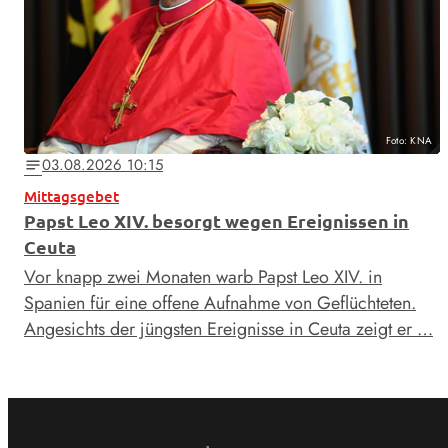
Foto: KNA
03.08.2026 10:15
notes
Mittagsgebet
Papst Leo XIV. besorgt wegen Ereignissen in
Ceuta
Vor knapp zwei Monaten warb Papst Leo XIV. in
Spanien für eine offene Aufnahme von Geflüchteten.
Angesichts der jüngsten Ereignisse in Ceuta zeigt er …