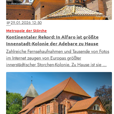
Foto: Schenk
29.01.2026 12:50
notes
Metropole der Störche
Kontinentaler Rekord: In Alfaro ist größte
Innenstadt-Kolonie der Adebare zu Hause
Zahlreiche Fernseh­aufnahmen und Tausende von Fotos
im Internet zeugen von Europas größter
innerstädtischer Storchen-Kolonie. Zu Hause ist sie …