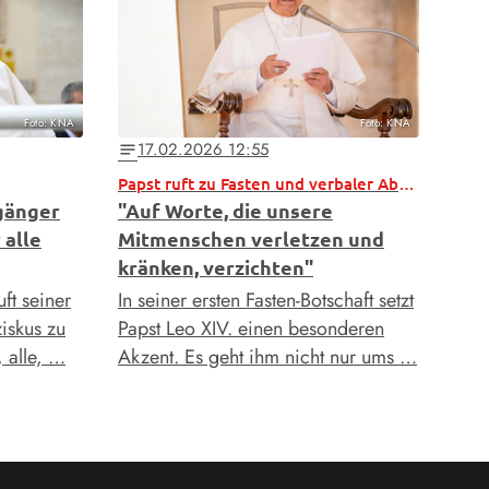
Foto: KNA
Foto: KNA
17.02.2026 12:55
notes
Papst ruft zu Fasten und verbaler Abrüstung auf
gänger
"Auf Worte, die unsere
 alle
Mitmenschen verletzen und
kränken, verzichten"
uft seiner
In seiner ersten Fasten-Botschaft setzt
ziskus zu
Papst Leo XIV. einen besonderen
, alle, …
Akzent. Es geht ihm nicht nur ums …