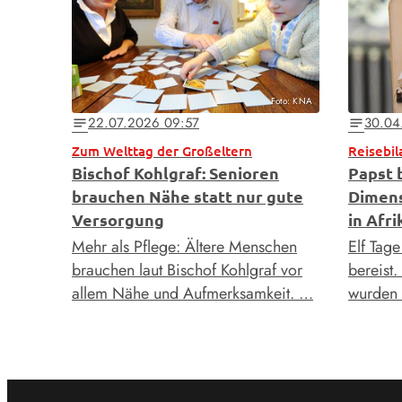
Foto: KNA
22.07.2026 09:57
30.04
notes
notes
Zum Welttag der Großeltern
Reisebil
Bischof Kohlgraf: Senioren
Papst 
brauchen Nähe statt nur gute
Dimens
Versorgung
in Afri
Mehr als Pflege: Ältere Menschen
Elf Tage
brauchen laut Bischof Kohlgraf vor
bereist
allem Nähe und Aufmerksamkeit. …
wurden 