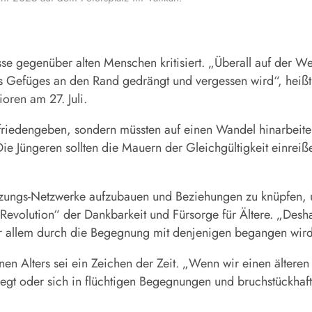
sse gegenüber alten Menschen kritisiert. „Überall auf der We
res Gefüges an den Rand gedrängt und vergessen wird“, heißt
oren am 27. Juli.
zufriedengeben, sondern müssten auf einen Wandel hinarbeit
 Jüngeren sollten die Mauern der Gleichgültigkeit einreißen
stützungs-Netzwerke aufzubauen und Beziehungen zu knüpfe
 „Revolution“ der Dankbarkeit und Fürsorge für Ältere. „Desh
r allem durch die Begegnung mit denjenigen begangen wird
en Alters sei ein Zeichen der Zeit. „Wenn wir einen ältere
iegt oder sich in flüchtigen Begegnungen und bruchstückhaf