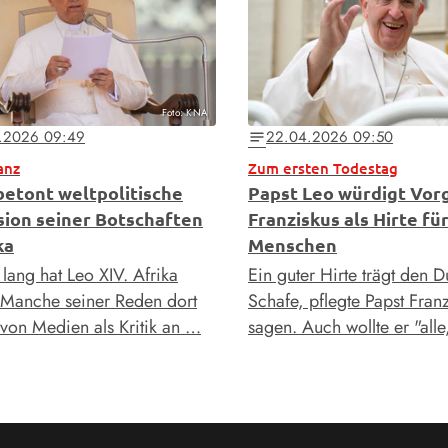
Foto: KNA
.2026 09:49
22.04.2026 09:50
notes
anz
Zum ersten Todestag
betont weltpolitische
Papst Leo würdigt Vor
ion seiner Botschaften
Franziskus als Hirte für
ka
Menschen
 lang hat Leo XIV. Afrika
Ein guter Hirte trägt den D
. Manche seiner Reden dort
Schafe, pflegte Papst Fran
von Medien als Kritik an …
sagen. Auch wollte er "alle