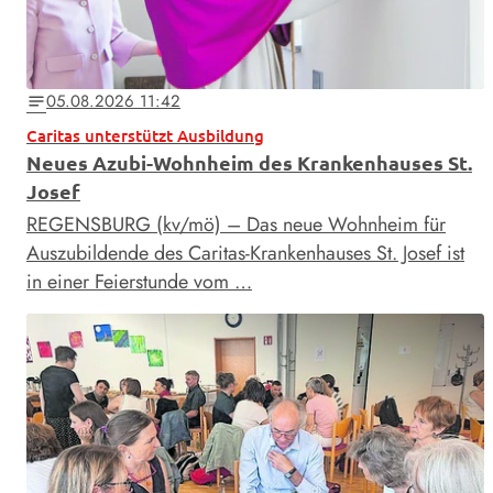
05.08.2026 11:42
notes
Caritas unterstützt Ausbildung
Neues Azubi-Wohnheim des Krankenhauses St.
Josef
REGENSBURG (kv/mö) – Das neue Wohnheim für
Auszubildende des Caritas-Krankenhauses St. Josef ist
in einer Feierstunde vom …