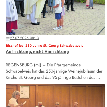
27.07.2026 08:13
notes
Bischof bei 250 Jahre St. Georg Schwabelweis
Aufrichtung, nicht Hinrichtung
REGENSBURG (mj) – Die Pfarrgemeinde
Schwabelweis hat das 250-jährige Weihejubiläum der
Kirche St. Georg und das 95-jährige Bestehen des …