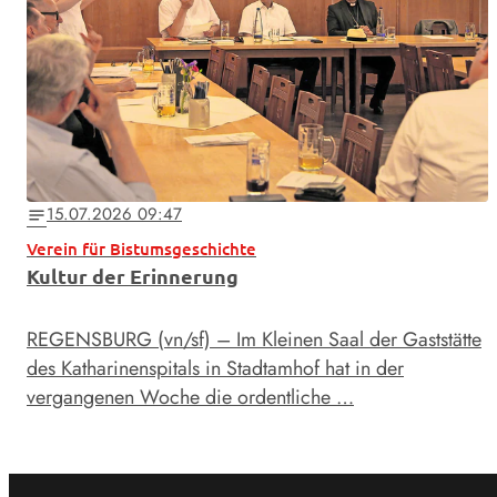
15.07.2026 09:47
notes
Verein für Bistumsgeschichte
Kultur der Erinnerung
REGENSBURG (vn/sf) – Im Kleinen Saal der Gaststätte
des Katharinenspitals in Stadtamhof hat in der
vergangenen Woche die ordentliche …