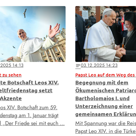
Foto: KNA
.2025 14:13
03.12.2025 14:23
notes
t zu sehen
Papst Leo auf dem Weg des 
ste Botschaft Leos XIV.
Begegnung mit dem
ltfriedenstag setzt
Ökumenischen Patriar
 Akzente
Bartholomaios I. und
Unterzeichnung einer
eos XIV. Botschaft zum 59.
gemeinsamen Erkläru
denstag am 1. Januar trägt
el „Der Friede sei mit euch …
Mit Spannung war die Rei
Papst Leo XIV. in die Türk