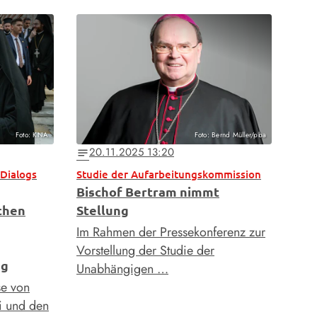
Foto: KNA
Foto: Bernd Müller/pba
20.11.2025 13:20
notes
Dialogs
Studie der Aufarbeitungskommission
Bischof Bertram nimmt
chen
Stellung
Im Rahmen der Pressekonferenz zur
Vorstellung der Studie der
ng
Unabhängigen …
se von
ei und den