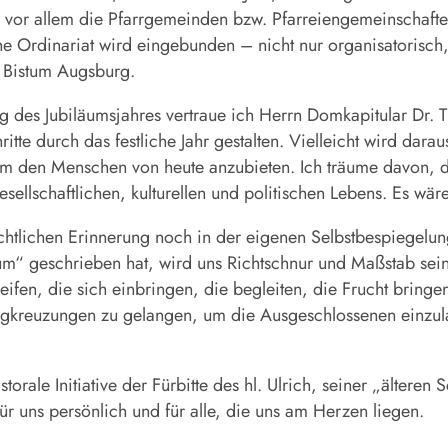
or allem die Pfarrgemeinden bzw. Pfarreiengemeinschaften
che Ordinariat wird eingebunden – nicht nur organisatorisch
 Bistum Augsburg.
 des Jubiläumsjahres vertraue ich Herrn Domkapitular Dr. 
hritte durch das festliche Jahr gestalten. Vielleicht wird d
 den Menschen von heute anzubieten. Ich träume davon, das
sellschaftlichen, kulturellen und politischen Lebens. Es wär
ichtlichen Erinnerung noch in der eigenen Selbstbespiegelu
m“ geschrieben hat, wird uns Richtschnur und Maßstab sein
greifen, die sich einbringen, die begleiten, die Frucht bring
gkreuzungen zu gelangen, um die Ausgeschlossenen einzula
torale Initiative der Fürbitte des hl. Ulrich, seiner „älteren
ür uns persönlich und für alle, die uns am Herzen liegen.