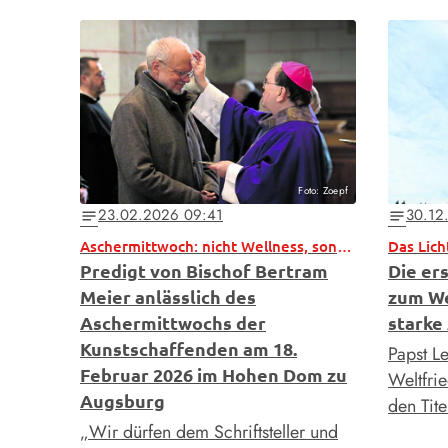
Foto: Zoepf
23.02.2026 09:41
30.12
notes
notes
Aschermittwoch: nicht Wellness, sondern Provokation
Das Lich
Predigt von Bischof Bertram
Die er
Meier anlässlich des
zum We
Aschermittwochs der
starke
Kunstschaffenden am 18.
Papst L
Februar 2026 im Hohen Dom zu
Weltfrie
Augsburg
den Tit
„Wir dürfen dem Schriftsteller und