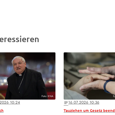
eressieren
Foto: KNA
S
.2026 10:24
16.07.2026 10:36
notes
ch
Tauziehen um Gesetz beend