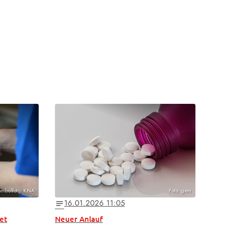
ymbolfoto: KNA
Foto: gem
16.01.2026 11:05
notes
et
Neuer Anlauf