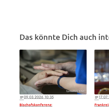
Das könnte Dich auch int
Symbolfoto: KNA
09.03.2026 10:35
17.07
notes
notes
Bischofskonferenz:
Frankrei