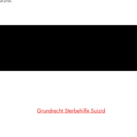
uizid.
Grundrecht
Sterbehilfe
Suizid