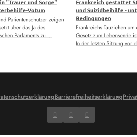
 in "Trauer und Sorge"
Frankreich gestattet S
terbehilfe-Votum
und Suizidbeihilfe - un
Bedingungen
und Patientenschützer zeigen
setzt über das Ja des
Frankreichs Tauziehen um 
ischen Parlaments zu …
Gesetz zum Lebensende ist
In der letzten Sitzung vor 
atenschutzerklärung
Barrierefreiheitserklärung
Priva