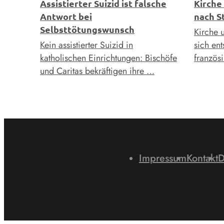
Assistierter Suizid ist falsche
Kirche
Antwort bei
nach S
Selbsttötungswunsch
Kirche 
Kein assistierter Suizid in
sich ent
katholischen Einrichtungen: Bischöfe
französ
und Caritas bekräftigen ihre …
Impressum
Kontakt
D