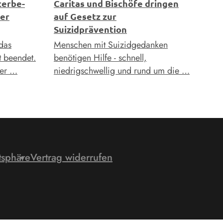
terbe-
Caritas und Bischöfe dringen
ter
auf Gesetz zur
Suizidprävention
das
Menschen mit Suizidgedanken
 beendet.
benötigen Hilfe - schnell,
der …
niedrigschwellig und rund um die …
tsphäre
Vertrag widerrufen