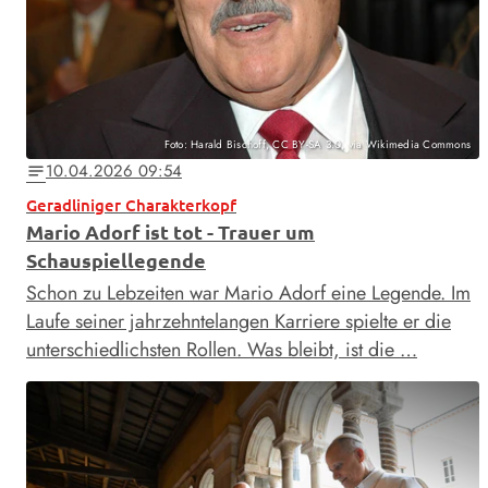
Foto: Harald Bischoff, CC BY-SA 3.0, via Wikimedia Commons
10.04.2026 09:54
notes
Geradliniger Charakterkopf
Mario Adorf ist tot - Trauer um
Schauspiellegende
Schon zu Lebzeiten war Mario Adorf eine Legende. Im
Laufe seiner jahrzehntelangen Karriere spielte er die
unterschiedlichsten Rollen. Was bleibt, ist die …