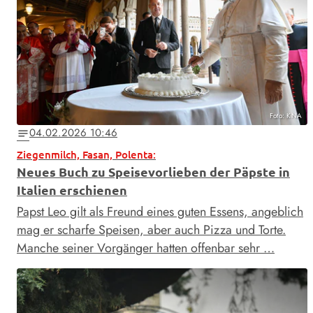
Foto: KNA
04.02.2026 10:46
notes
Ziegenmilch, Fasan, Polenta:
Neues Buch zu Speisevorlieben der Päpste in
Italien erschienen
Papst Leo gilt als Freund eines guten Essens, angeblich
mag er scharfe Speisen, aber auch Pizza und Torte.
Manche seiner Vorgänger hatten offenbar sehr …