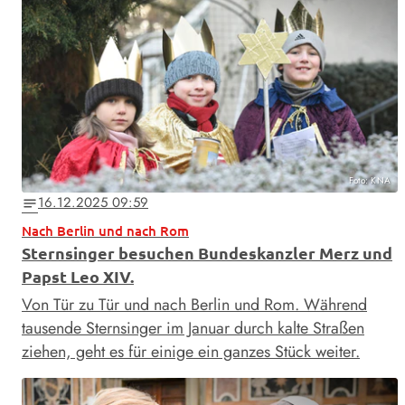
Foto: KNA
16.12.2025 09:59
notes
Nach Berlin und nach Rom
Sternsinger besuchen Bundeskanzler Merz und
Papst Leo XIV.
Von Tür zu Tür und nach Berlin und Rom. Während
tausende Sternsinger im Januar durch kalte Straßen
ziehen, geht es für einige ein ganzes Stück weiter.