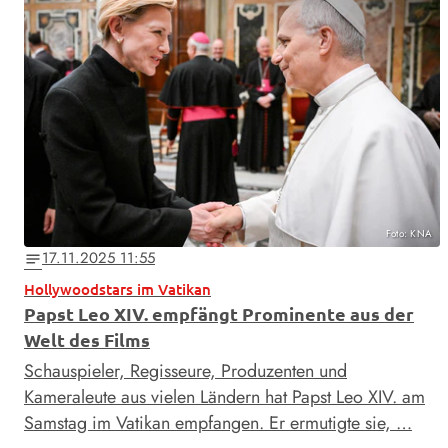
Foto: KNA
17.11.2025 11:55
notes
Hollywoodstars im Vatikan
Papst Leo XIV. empfängt Prominente aus der
Welt des Films
Schauspieler, Regisseure, Produzenten und
Kameraleute aus vielen Ländern hat Papst Leo XIV. am
Samstag im Vatikan empfangen. Er ermutigte sie, …