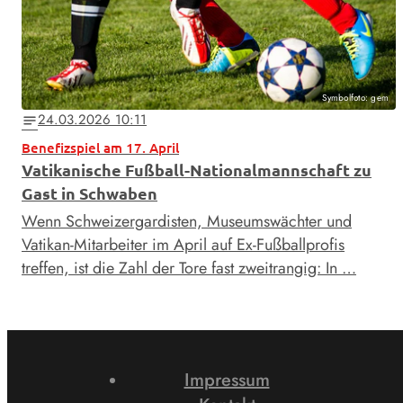
Symbolfoto: gem
24.03.2026 10:11
notes
Benefizspiel am 17. April
Vatikanische Fußball-Nationalmannschaft zu
Gast in Schwaben
Wenn Schweizergardisten, Museumswächter und
Vatikan-Mitarbeiter im April auf Ex-Fußballprofis
treffen, ist die Zahl der Tore fast zweitrangig: In …
Impressum