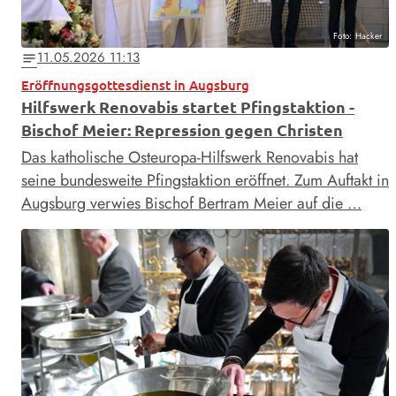
Foto: Hacker
11.05.2026 11:13
notes
Eröffnungsgottesdienst in Augsburg
Hilfswerk Renovabis startet Pfingstaktion -
Bischof Meier: Repression gegen Christen
Das katholische Osteuropa-Hilfswerk Renovabis hat
seine bundesweite Pfingstaktion eröffnet. Zum Auftakt in
Augsburg verwies Bischof Bertram Meier auf die …