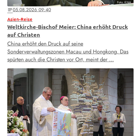
Foto: KNA
05.08.2026 09:40
notes
Asien-Reise
Weltkirche-Bischof Meier: China erhöht Druck
auf Christen
China erhöht den Druck auf seine
Sonderverwaltungszonen Macau und Hongkong. Das
spürten auch die Christen vor Ort, meint der …