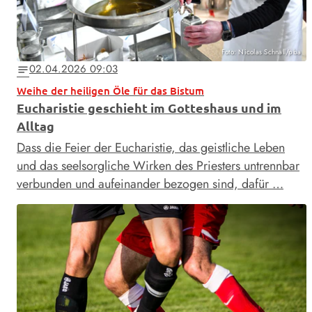
Foto: Nicolas Schnall/pba
02.04.2026 09:03
notes
Weihe der heiligen Öle für das Bistum
Eucharistie geschieht im Gotteshaus und im
Alltag
Dass die Feier der Eucharistie, das geistliche Leben
und das seelsorgliche Wirken des Priesters untrennbar
verbunden und aufeinander bezogen sind, dafür …