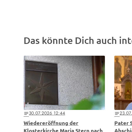
Das könnte Dich auch int
30.07.2026 12:44
23.07
notes
notes
Wiedereröffnung der
Pater 
Klosterkirche Maria Stern nach
Abschi