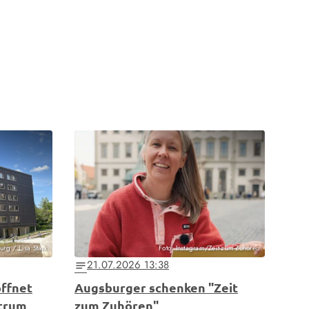
urg / Lisa Stark
Foto: Instagram/Zeit-zum-Zuhören
21.07.2026 13:38
notes
öffnet
Augsburger schenken "Zeit
ntrum
zum Zuhören"