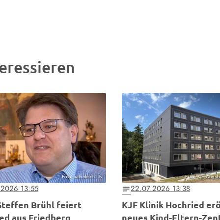
eressieren
Foto: katholisch1.tv
Foto: KJF Augsb
.2026 13:55
22.07.2026 13:38
notes
Steffen Brühl feiert
KJF Klinik Hochried er
ed aus Friedberg
neues Kind-Eltern-Ze