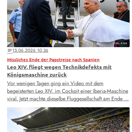
Foto: KNA
15.06.2026 10:36
notes
Missliches Ende der Papstreise nach Spanien
Leo XIV. fliegt wegen Technikdefekts mit
Königsmaschine zurück
Vor wenigen Tagen ging ein Video mit dem
begeisterten Leo XIV. im Cockpit einer Iberia-Maschine
viral. Jetzt machte dieselbe Fluggesellschaft am Ende …