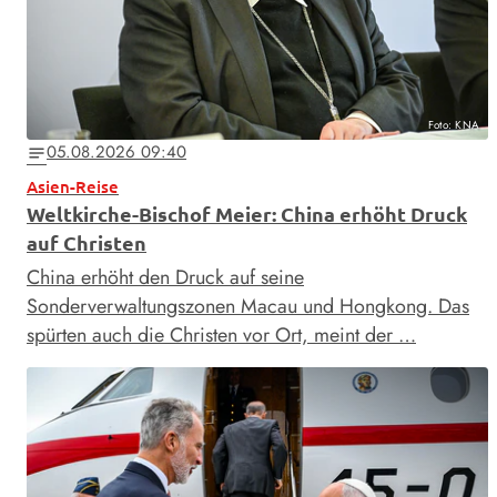
Foto: KNA
05.08.2026 09:40
notes
Asien-Reise
Weltkirche-Bischof Meier: China erhöht Druck
auf Christen
China erhöht den Druck auf seine
Sonderverwaltungszonen Macau und Hongkong. Das
spürten auch die Christen vor Ort, meint der …