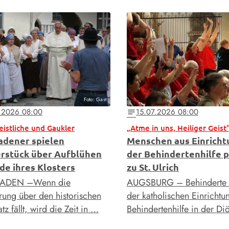
Foto: Gast
.2026 08:00
15.07.2026 08:00
notes
Geistliche und Gaukler
„Atme in uns, Heiliger Geist
adener spielen
Menschen aus Einrich
rstück über Aufblühen
der Behindertenhilfe p
de ihres Klosters
zu St. Ulrich
ADEN –Wenn die
AUGSBURG – Behinderte
ng über den historischen
der katholischen Einrichtu
tz fällt, wird die Zeit in …
Behindertenhilfe in der D