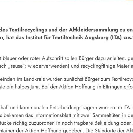
extilrecyclings und der Altkleidersammlung zu en
n, hat das Institut für Textiltechnik Augsburg (ITA) z
t blauer oder roter Aufschrift sollen Bürger dazu anleiten, 
lisch „reuse“: wiederverwenden) und recyclingfähige Materia
inden im Landkreis wurden zunächst Bürger zum Textilrecycl
e ein halbes Jahr. Bei der Aktion Hoffnung in Ettringen erfolg
schaft und kommunalen Entscheidungsträgern wurden im ITA e
s bekamen das Informationsblatt mit zwei Sammeltüten in den
sstücke richtig zuzuordnen in noch tragbare Bekleidung oder
ontainer der Aktion Hoffnung gegeben. Die Standorte der Ak