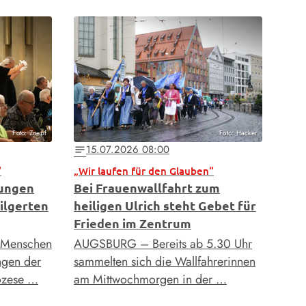
Foto: Zoepf
Foto: Hacker
15.07.2026 08:00
notes
“
„Wir laufen für den Glauben“
tungen
Bei Frauenwallfahrt zum
ilgerten
heiligen Ulrich steht Gebet für
Frieden im Zentrum
 Menschen
AUGSBURG – Bereits ab 5.30 Uhr
ngen der
sammelten sich die Wallfahrerinnen
iözese …
am Mittwochmorgen in der …