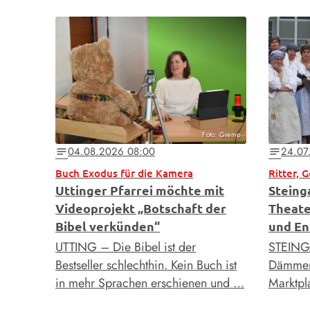
Foto: Gremp
04.08.2026 08:00
24.07
notes
notes
Buch Exodus für die Kamera
Ritter, 
Uttinger Pfarrei möchte mit
Steing
Videoprojekt „Botschaft der
Theate
Bibel verkünden“
und En
UTTING – Die Bibel ist der
STEING
Bestseller schlechthin. Kein Buch ist
Dämmeru
in mehr Sprachen erschienen und …
Marktpla