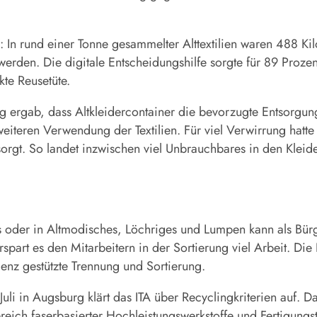
: In rund einer Tonne gesammelter Alttextilien waren 488 
 werden. Die digitale Entscheidungshilfe sorgte für 89 Proze
kte Reusetüte.
ergab, dass Altkleidercontainer die bevorzugte Entsorgungs
eiteren Verwendung der Textilien. Für viel Verwirrung hatte
gesorgt. So landet inzwischen viel Unbrauchbares in den Kle
es oder in Altmodisches, Löchriges und Lumpen kann als Bürge
t es den Mitarbeitern in der Sortierung viel Arbeit. Die Pil
ligenz gestützte Trennung und Sortierung.
i in Augsburg klärt das ITA über Recyclingkriterien auf. Das
Bereich faserbasierter Hochleistungswerkstoffe und Fertigung