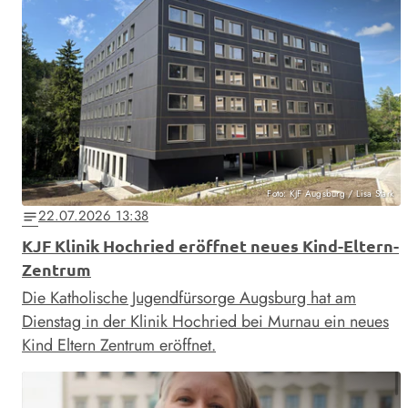
Foto: KJF Augsburg / Lisa Stark
22.07.2026 13:38
notes
KJF Klinik Hochried eröffnet neues Kind-Eltern-
Zentrum
Die Katholische Jugendfürsorge Augsburg hat am
Dienstag in der Klinik Hochried bei Murnau ein neues
Kind Eltern Zentrum eröffnet.