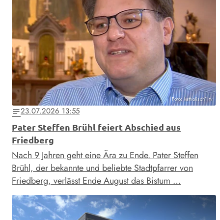
Foto: katholisch1.tv
23.07.2026 13:55
notes
Pater Steffen Brühl feiert Abschied aus
Friedberg
Nach 9 Jahren geht eine Ära zu Ende. Pater Steffen
Brühl, der bekannte und beliebte Stadtpfarrer von
Friedberg, verlässt Ende August das Bistum …