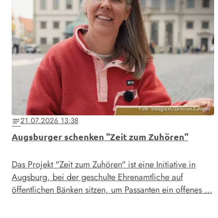
Foto: Instagram/Zeit-zum-Zuhören
21.07.2026 13:38
notes
Augsburger schenken "Zeit zum Zuhören"
Das Projekt "Zeit zum Zuhören" ist eine Initiative in
Augsburg, bei der geschulte Ehrenamtliche auf
öffentlichen Bänken sitzen, um Passanten ein offenes …