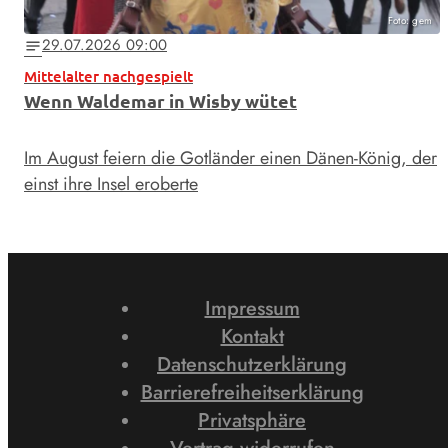
Foto: gem
29.07.2026 09:00
notes
Mittelalter nachgespielt
Wenn Waldemar in Wisby wütet
Im August feiern die Gotländer einen Dänen-König, der
einst ihre Insel eroberte
Impressum
Kontakt
Datenschutzerklärung
Barrierefreiheitserklärung
Privatsphäre