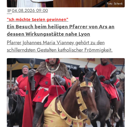
Foto: Schenk
04.08.2026 09:00
notes
"Ich möchte Seelen gewinnen"
Ein Besuch beim heiligen Pfarrer von Ars an
dessen Wirkungsstätte nahe Lyon
Pfarrer Johannes Maria Vianney gehört zu den
schillerndsten Gestalten katholischer Frömmigkeit.