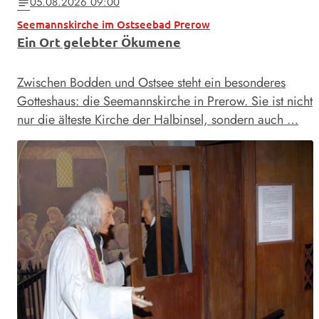
05.08.2026 09:00
notes
Seemannskirche im Ostseebad Prerow
Ein Ort gelebter Ökumene
Zwischen Bodden und Ostsee steht ein besonderes
Gotteshaus: die Seemannskirche in Prerow. Sie ist nicht
nur die älteste Kirche der Halbinsel, sondern auch …