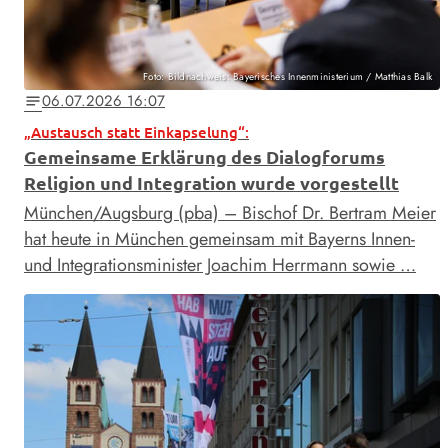
Foto: Bildnachweis: Bayerisches Innenministerium / Matthias Balk
06.07.2026 16:07
notes
„Austausch statt Einkapselung“:
Gemeinsame Erklärung des Dialogforums
Religion und Integration wurde vorgestellt
München/Augsburg (pba) – Bischof Dr. Bertram Meier
hat heute in München gemeinsam mit Bayerns Innen-
und Integrationsminister Joachim Herrmann sowie …