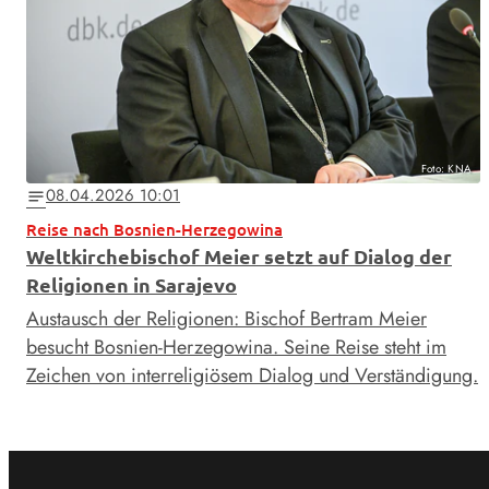
Foto: KNA
08.04.2026 10:01
notes
Reise nach Bosnien-Herzegowina
Weltkirchebischof Meier setzt auf Dialog der
Religionen in Sarajevo
Austausch der Religionen: Bischof Bertram Meier
besucht Bosnien-Herzegowina. Seine Reise steht im
Zeichen von interreligiösem Dialog und Verständigung.