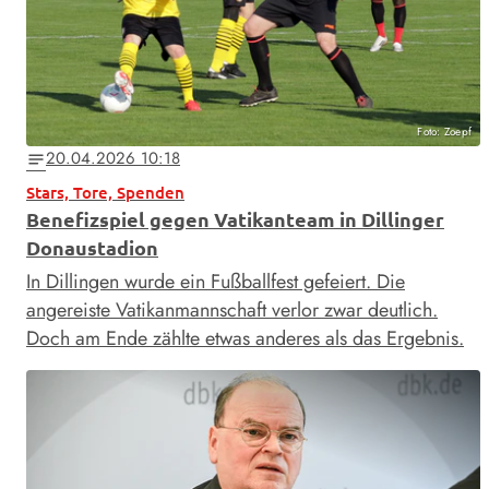
Foto: Zoepf
20.04.2026 10:18
notes
Stars, Tore, Spenden
Benefizspiel gegen Vatikanteam in Dillinger
Donaustadion
In Dillingen wurde ein Fußballfest gefeiert. Die
angereiste Vatikanmannschaft verlor zwar deutlich.
Doch am Ende zählte etwas anderes als das Ergebnis.