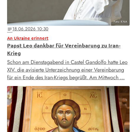
Foto: KNA
18.06.2026 10:30
notes
An Ukraine erinnert
Papst Leo dankbar für Vereinbarung zu Iran-
Krieg
Schon am Dienstagabend in Castel Gandolfo hatte Leo
XIV. die avisierte Unterzeichnung einer Vereinbarung
für ein Ende des Iran-Kriegs begrüßt. Am Mittwoch …