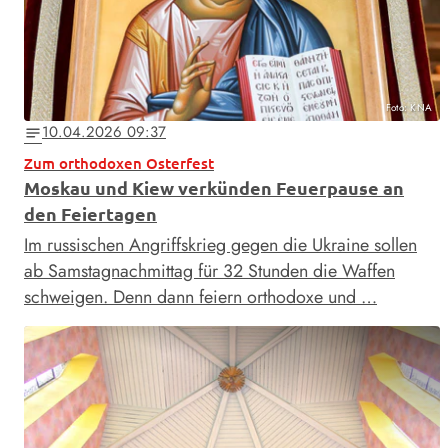
Foto: KNA
10.04.2026 09:37
notes
Zum orthodoxen Osterfest
Moskau und Kiew verkünden Feuerpause an
den Feiertagen
Im russischen Angriffskrieg gegen die Ukraine sollen
ab Samstagnachmittag für 32 Stunden die Waffen
schweigen. Denn dann feiern orthodoxe und …