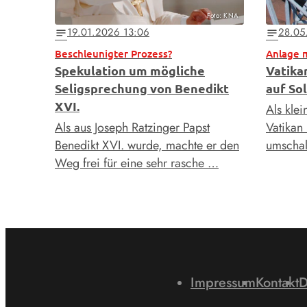
Foto: KNA
19.01.2026 13:06
28.05
notes
notes
Beschleunigter Prozess?
Anlage 
Spekulation um mögliche
Vatika
Seligsprechung von Benedikt
auf So
XVI.
Als klei
Als aus Joseph Ratzinger Papst
Vatikan
Benedikt XVI. wurde, machte er den
umschal
Weg frei für eine sehr rasche …
Impressum
Kontakt
D