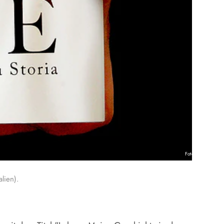
Foto: KNA
lien).