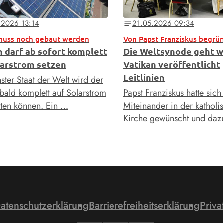
.2026 13:14
21.05.2026 09:34
notes
muss noch gebaut werden
Von Papst Franziskus begrü
n darf ab sofort komplett
Die Weltsynode geht we
larstrom setzen
Vatikan veröffentlicht
Leitlinien
nster Staat der Welt wird der
 bald komplett auf Solarstrom
Papst Franziskus hatte sich
ten können. Ein …
Miteinander in der katholi
Kirche gewünscht und daz
atenschutzerklärung
Barrierefreiheitserklärung
Priva