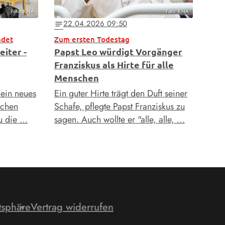
Foto: KNA
Foto: KNA
22.04.2026 09:50
notes
ndet
Zum ersten Todestag
iter -
Papst Leo würdigt Vorgänger
Franziskus als Hirte für alle
Menschen
 ein neues
Ein guter Hirte trägt den Duft seiner
schen
Schafe, pflegte Papst Franziskus zu
u die …
sagen. Auch wollte er "alle, alle, …
tsphäre
Vertrag widerrufen