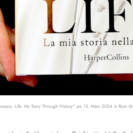
cesco. Life. My Story Through History" am 15. März 2024 in Rom (Ita