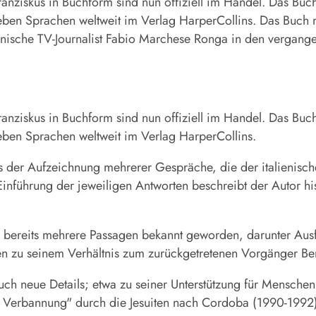
anziskus in Buchform sind nun offiziell im Handel. Das Buch
eben Sprachen weltweit im Verlag HarperCollins. Das Buch m
enische TV-Journalist Fabio Marchese Ronga in den vergang
anziskus in Buchform sind nun offiziell im Handel. Das Buc
eben Sprachen weltweit im Verlag HarperCollins.
s der Aufzeichnung mehrerer Gespräche, die der italienisch
inführung der jeweiligen Antworten beschreibt der Autor hi
bereits mehrere Passagen bekannt geworden, darunter Aus
en zu seinem Verhältnis zum zurückgetretenen Vorgänger Be
auch neue Details; etwa zu seiner Unterstützung für Menschen
en Verbannung" durch die Jesuiten nach Cordoba (1990-1992)