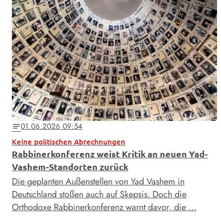
Foto: KNA
01.06.2026 09:54
notes
Keine politischen Abrechnungen
Rabbinerkonferenz weist Kritik an neuen Yad-
Vashem-Standorten zurück
Die geplanten Außenstellen von Yad Vashem in
Deutschland stoßen auch auf Skepsis. Doch die
Orthodoxe Rabbinerkonferenz warnt davor, die …