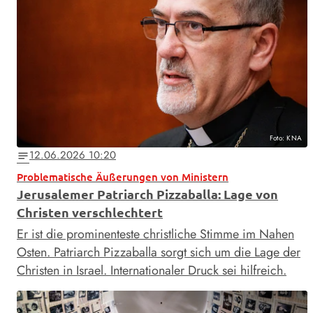
Foto: KNA
12.06.2026 10:20
notes
Problematische Äußerungen von Ministern
Jerusalemer Patriarch Pizzaballa: Lage von
Christen verschlechtert
Er ist die prominenteste christliche Stimme im Nahen
Osten. Patriarch Pizzaballa sorgt sich um die Lage der
Christen in Israel. Internationaler Druck sei hilfreich.