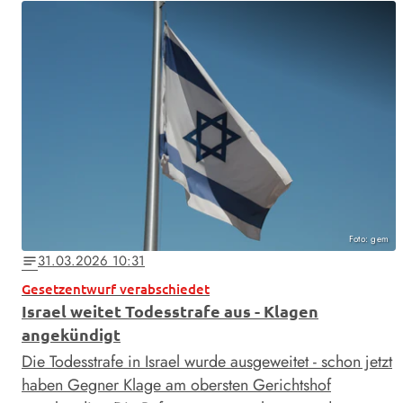
Foto: gem
31.03.2026 10:31
notes
Gesetzentwurf verabschiedet
Israel weitet Todesstrafe aus - Klagen
angekündigt
Die Todesstrafe in Israel wurde ausgeweitet - schon jetzt
haben Gegner Klage am obersten Gerichtshof