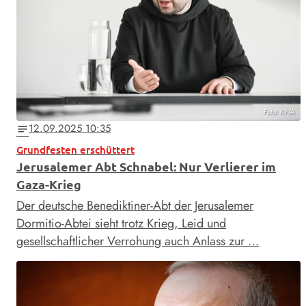
Foto: KNA
12.09.2025 10:35
notes
Grundfesten erschüttert
Jerusalemer Abt Schnabel: Nur Verlierer im
Gaza-Krieg
Der deutsche Benediktiner-Abt der Jerusalemer
Dormitio-Abtei sieht trotz Krieg, Leid und
gesellschaftlicher Verrohung auch Anlass zur …