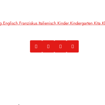
g
Englisch
Franziskus
Italienisch
Kinder
Kindergarten
Kita
K