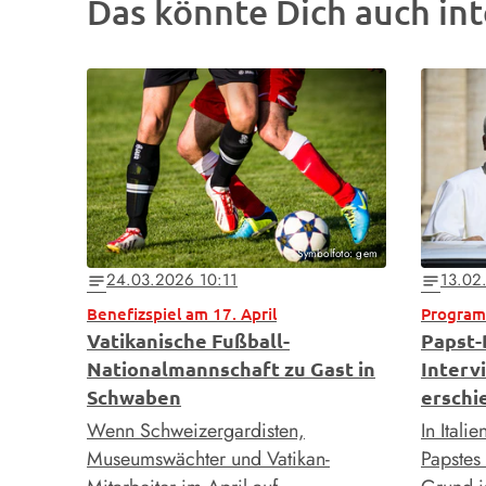
Das könnte Dich auch int
Symbolfoto: gem
24.03.2026 10:11
13.02
notes
notes
Benefizspiel am 17. April
Programm
Vatikanische Fußball-
Papst-
Nationalmannschaft zu Gast in
Interv
Schwaben
erschi
Wenn Schweizergardisten,
In Itali
Museumswächter und Vatikan-
Papstes