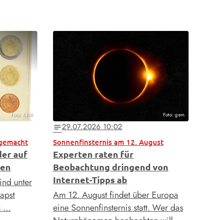
Foto: KNA
Foto: gem
29.07.2026 10:02
notes
 gemacht
Sonnenfinsternis am 12. August
der auf
Experten raten für
hen
Beobachtung dringend von
Internet-Tipps ab
ind unter
apst
Am 12. August findet über Europa
s …
eine Sonnenfinsternis statt. Wer das