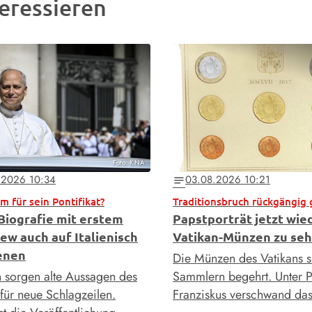
eressieren
Foto: KNA
.2026 10:34
03.08.2026 10:21
notes
 für sein Pontifikat?
Traditionsbruch rückgängig
Biografie mit erstem
Papstporträt jetzt wie
iew auch auf Italienisch
Vatikan-Münzen zu se
enen
Die Münzen des Vatikans s
en sorgen alte Aussagen des
Sammlern begehrt. Unter P
 für neue Schlagzeilen.
Franziskus verschwand da