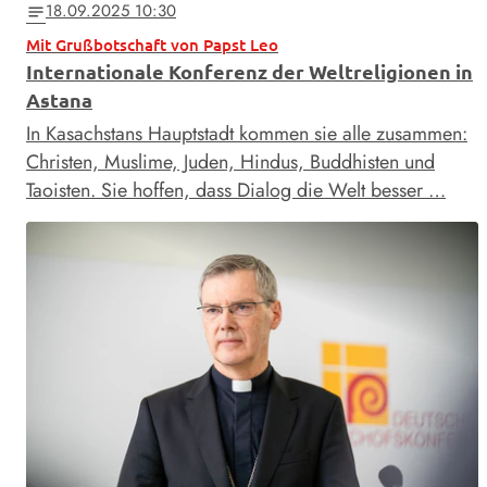
18.09.2025 10:30
notes
Mit Grußbotschaft von Papst Leo
Internationale Konferenz der Weltreligionen in
Astana
In Kasachstans Hauptstadt kommen sie alle zusammen:
Christen, Muslime, Juden, Hindus, Buddhisten und
Taoisten. Sie hoffen, dass Dialog die Welt besser …