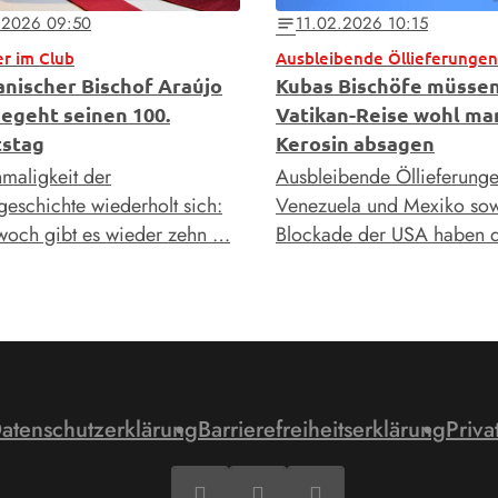
.2026 09:50
11.02.2026 10:15
notes
r im Club
Ausbleibende Öllieferungen
ianischer Bischof Araújo
Kubas Bischöfe müsse
begeht seinen 100.
Vatikan-Reise wohl ma
stag
Kerosin absagen
nmaligkeit der
Ausbleibende Öllieferunge
geschichte wiederholt sich:
Venezuela und Mexiko sow
woch gibt es wieder zehn …
Blockade der USA haben 
atenschutzerklärung
Barrierefreiheitserklärung
Priva