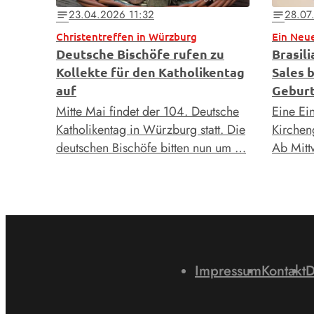
23.04.2026 11:32
28.07
notes
notes
Christentreffen in Würzburg
Ein Neue
Deutsche Bischöfe rufen zu
Brasil
Kollekte für den Katholikentag
Sales 
auf
Geburt
Mitte Mai findet der 104. Deutsche
Eine Ei
Katholikentag in Würzburg statt. Die
Kirchen
deutschen Bischöfe bitten nun um …
Ab Mitt
Impressum
Kontakt
D