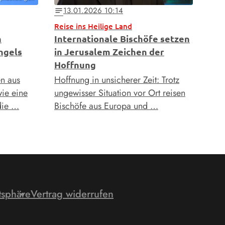
13.01.2026 10:14
notes
Reise ins Heilige Land
n
Internationale Bischöfe setzen
ngels
in Jerusalem Zeichen der
Hoffnung
n aus
Hoffnung in unsicherer Zeit: Trotz
ie eine
ungewisser Situation vor Ort reisen
die …
Bischöfe aus Europa und …
tsphäre
Vertrag widerrufen