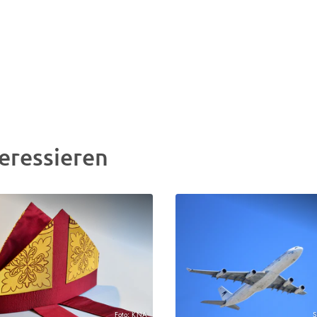
eressieren
Foto: KNA
S