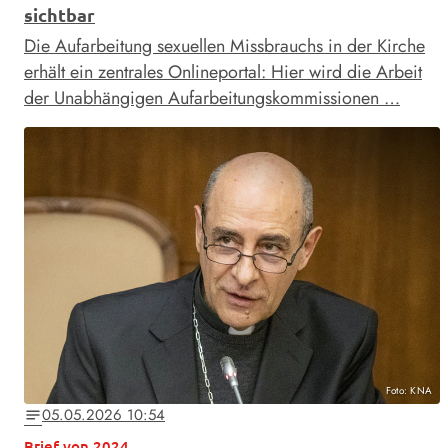
sichtbar
Die Aufarbeitung sexuellen Missbrauchs in der Kirche
erhält ein zentrales Onlineportal: Hier wird die Arbeit
der Unabhängigen Aufarbeitungskommissionen …
Foto: KNA
05.05.2026 10:54
notes
Brief von 2024