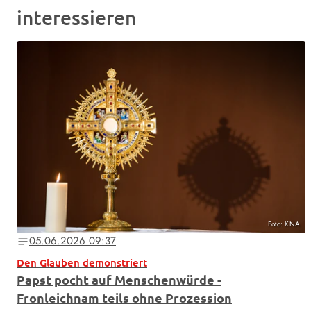
interessieren
Foto: KNA
05.06.2026 09:37
notes
Den Glauben demonstriert
Papst pocht auf Menschenwürde -
Fronleichnam teils ohne Prozession