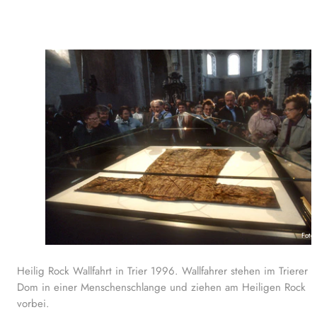
Foto
Heilig Rock Wallfahrt in Trier 1996. Wallfahrer stehen im Trierer
Dom in einer Menschenschlange und ziehen am Heiligen Rock
vorbei.