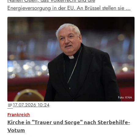
Nahen Osten, das Völkerrecht und die
Energieversorgung in der EU. An Brüssel stellen sie …
Foto: KNA
17.07.2026 10:24
notes
Frankreich
Kirche in "Trauer und Sorge" nach Sterbehilfe-
Votum