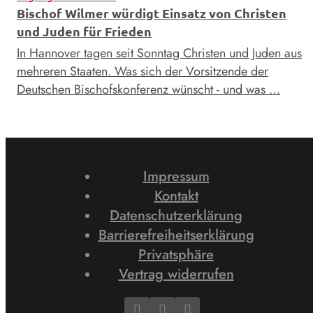
Bischof Wilmer würdigt Einsatz von Christen
und Juden für Frieden
In Hannover tagen seit Sonntag Christen und Juden aus
mehreren Staaten. Was sich der Vorsitzende der
Deutschen Bischofskonferenz wünscht - und was …
Impressum
Kontakt
Datenschutzerklärung
Barrierefreiheitserklärung
Privatsphäre
Vertrag widerrufen