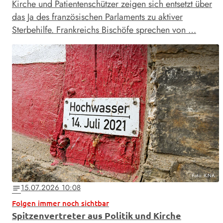
Kirche und Patientenschützer zeigen sich entsetzt über
das Ja des französischen Parlaments zu aktiver
Sterbehilfe. Frankreichs Bischöfe sprechen von …
Foto: KNA
15.07.2026 10:08
notes
Folgen immer noch sichtbar
Spitzenvertreter aus Politik und Kirche