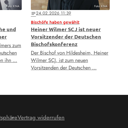
Foto: KNA
Foto: KNA
24.02.2026 11:39
notes
Bischöfe haben gewählt
he und
Heiner Wilmer SCJ ist neuer
mer
Vorsitzender der Deutschen
Bischofskonferenz
lmers zum
eutschen
Der Bischof von Hildesheim, Heiner
en ihn …
Wilmer SCJ, ist zum neuen
Vorsitzenden der Deutschen …
tsphäre
Vertrag widerrufen