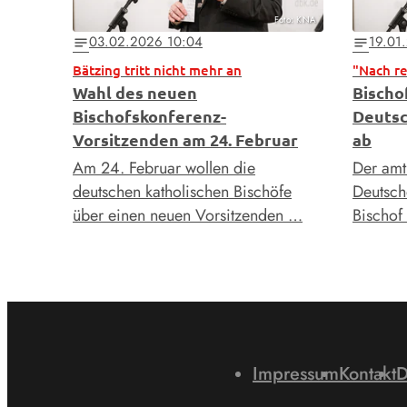
Foto: KNA
03.02.2026 10:04
19.01
notes
notes
Bätzing tritt nicht mehr an
"Nach re
Wahl des neuen
Bischof
Bischofskonferenz-
Deutsc
Vorsitzenden am 24. Februar
ab
Am 24. Februar wollen die
Der amt
deutschen katholischen Bischöfe
Deutsch
über einen neuen Vorsitzenden …
Bischof
Impressum
Kontakt
D