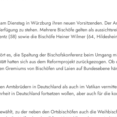
n am Dienstag in Würzburg ihren neuen Vorsitzenden. Der A
erfügung zu stehen. Mehrere Bischöfe gelten als aussichtsr
ntz (58) sowie die Bischöfe Heiner Wilmer (64, Hildeshei
hört es, die Spaltung der Bischofskonferenz beim Umgang 
stätt hatten sich aus dem Reformprojekt zurückgezogen. O
dalen Gremiums von Bischöfen und Laien auf Bundesebene hä
nen Amtsbrüdern in Deutschland als auch im Vatikan vermit
heit in Deutschland fortsetzen wollen, aber auch für die k
gewählt, zu der neben den Ortsbischöfen auch die Weihbis