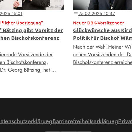
Foto: KNA
.2026 15:01
25.02.2026 10:47
notes
iflicher Überlegung"
Neuer DBK-Vorsitzender
 Bätzing gibt Vorsitz der
Glückwünsche aus Kirc
hen Bischofskonferenz
Politik für Bischof Wil
Nach der Wahl Heiner Wi
ierende Vorsitzende der
neuen Vorsitzenden der D
en Bischofskonferenz,
Bischofskonferenz erreich
 Dr. Georg Bätzing, hat …
atenschutzerklärung
Barrierefreiheitserklärung
Priva