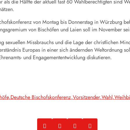
als die Hälfte der aktuell fast 60 Wahlberechtigten sind W
hätzen.
chofskonferenz von Montag bis Donnerstag in Würzburg befa
ungsgremium von Bischöfen und Laien soll im November sei
ng sexuellen Missbrauchs und die Lage der christlichen Mi
erständnis Europas in einer sich ändernden Weltordnung so
r Ehrenamts- und Engagemententwicklung diskutieren.
höfe
Deutsche Bischofskonferenz
Vorsitzender
Wahl
Weihbi