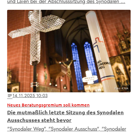
und Laien bei der Abschlusssitzung des Synodalen …
Foto: KNA
14.11.2025 10:03
notes
Neues Beratungsgremium soll kommen
Die mutmaßlich letzte Sitzung des Synodalen
Ausschusses steht bevor
"Synodaler Weg", "Synodaler Ausschuss", "Synodaler