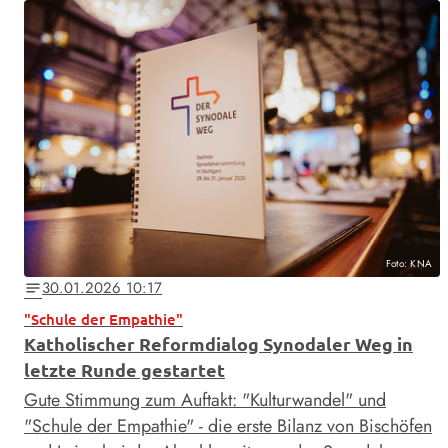
Foto: KNA
30.01.2026 10:17
notes
"Schule der Empathie"
Katholischer Reformdialog Synodaler Weg in
letzte Runde gestartet
Gute Stimmung zum Auftakt: "Kulturwandel" und
"Schule der Empathie" - die erste Bilanz von Bischöfen