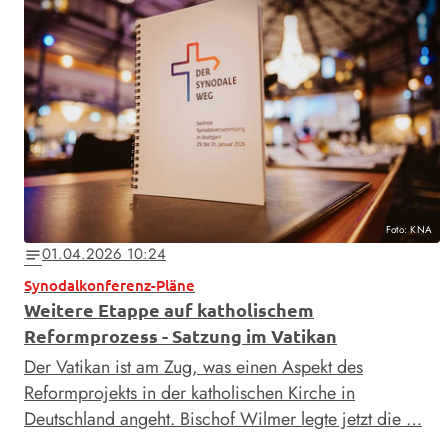
Foto: KNA
01.04.2026 10:24
notes
Synodalkonferenz-Pläne
Weitere Etappe auf katholischem
Reformprozess - Satzung im Vatikan
Der Vatikan ist am Zug, was einen Aspekt des
Reformprojekts in der katholischen Kirche in
Deutschland angeht. Bischof Wilmer legte jetzt die …