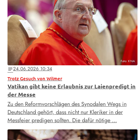
Foto: KNA
24.06.2026 10:34
notes
Trotz Gesuch von Wilmer
Vatikan gibt keine Erlaubnis zur Laienpredigt in
der Messe
Zu den Reformvorschlägen des Synodalen Wegs in
Deutschland gehört, dass nicht nur Kleriker in der
Messfeier predigen sollten. Die dafür nötige …