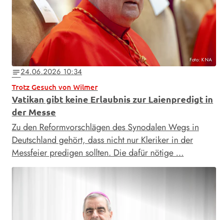
Foto: KNA
24.06.2026 10:34
notes
Trotz Gesuch von Wilmer
Vatikan gibt keine Erlaubnis zur Laienpredigt in
der Messe
Zu den Reformvorschlägen des Synodalen Wegs in
Deutschland gehört, dass nicht nur Kleriker in der
Messfeier predigen sollten. Die dafür nötige …