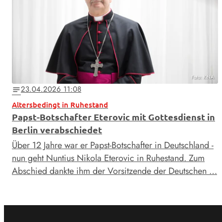
Foto: KNA
23.04.2026 11:08
notes
Altersbedingt in Ruhestand
Papst-Botschafter Eterovic mit Gottesdienst in
Berlin verabschiedet
Über 12 Jahre war er Papst-Botschafter in Deutschland -
nun geht Nuntius Nikola Eterovic in Ruhestand. Zum
Abschied dankte ihm der Vorsitzende der Deutschen …