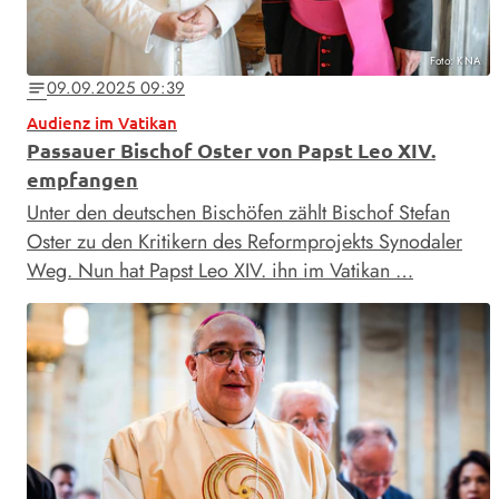
Foto: KNA
09.09.2025 09:39
notes
Audienz im Vatikan
Passauer Bischof Oster von Papst Leo XIV.
empfangen
Unter den deutschen Bischöfen zählt Bischof Stefan
Oster zu den Kritikern des Reformprojekts Synodaler
Weg. Nun hat Papst Leo XIV. ihn im Vatikan …