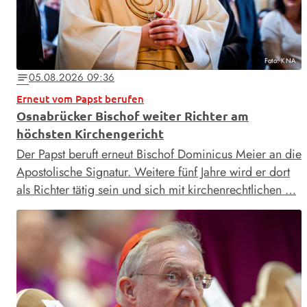
Foto: KNA
05.08.2026 09:36
notes
Erneut vom Papst berufen
Osnabrücker Bischof weiter Richter am
höchsten Kirchengericht
Der Papst beruft erneut Bischof Dominicus Meier an die
Apostolische Signatur. Weitere fünf Jahre wird er dort
als Richter tätig sein und sich mit kirchenrechtlichen …