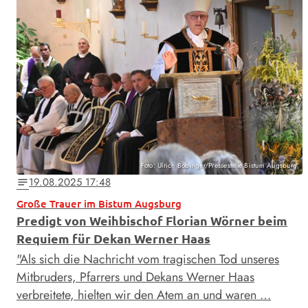
Foto: Ulrich Bobinger/Pressestelle Bistum Augsburg
19.08.2025 17:48
notes
Große Trauer im Bistum Augsburg
Predigt von Weihbischof Florian Wörner beim
Requiem für Dekan Werner Haas
"Als sich die Nachricht vom tragischen Tod unseres
Mitbruders, Pfarrers und Dekans Werner Haas
verbreitete, hielten wir den Atem an und waren …