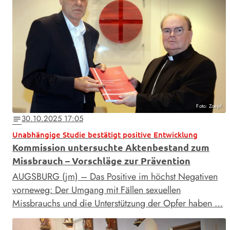
Foto: Zoepf
30.10.2025 17:05
notes
Unabhängige Studie bestätigt positive Entwicklung
Kommission untersuchte Aktenbestand zum
Missbrauch – Vorschläge zur Prävention
AUGSBURG (jm) – Das Positive im höchst Negativen
vorneweg: Der Umgang mit Fällen sexuellen
Missbrauchs und die Unterstützung der Opfer haben …