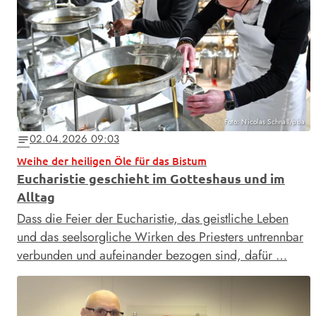
Foto: Nicolas Schnall/pba
02.04.2026 09:03
notes
Weihe der heiligen Öle für das Bistum
Eucharistie geschieht im Gotteshaus und im
Alltag
Dass die Feier der Eucharistie, das geistliche Leben
und das seelsorgliche Wirken des Priesters untrennbar
verbunden und aufeinander bezogen sind, dafür …