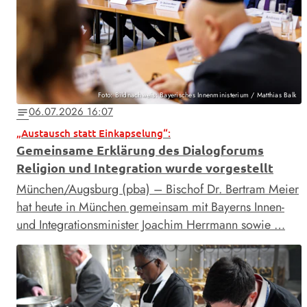
Foto: Bildnachweis: Bayerisches Innenministerium / Matthias Balk
06.07.2026 16:07
notes
„Austausch statt Einkapselung“:
Gemeinsame Erklärung des Dialogforums
Religion und Integration wurde vorgestellt
München/Augsburg (pba) – Bischof Dr. Bertram Meier
hat heute in München gemeinsam mit Bayerns Innen-
und Integrationsminister Joachim Herrmann sowie …