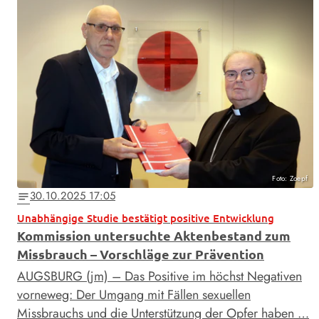
Foto: Zoepf
30.10.2025 17:05
notes
Unabhängige Studie bestätigt positive Entwicklung
Kommission untersuchte Aktenbestand zum
Missbrauch – Vorschläge zur Prävention
AUGSBURG (jm) – Das Positive im höchst Negativen
vorneweg: Der Umgang mit Fällen sexuellen
Missbrauchs und die Unterstützung der Opfer haben …