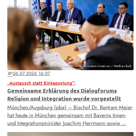
Foto: Bildnachweis: Bayerisches Innenministerium / Matthias Balk
06.07.2026 16:07
notes
„Austausch statt Einkapselung“:
Gemeinsame Erklärung des Dialogforums
Religion und Integration wurde vorgestellt
München/Augsburg (pba) – Bischof Dr. Bertram Meier
hat heute in München gemeinsam mit Bayerns Innen-
und Integrationsminister Joachim Herrmann sowie …