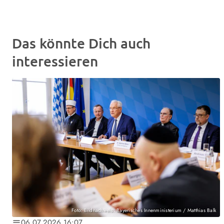
Das könnte Dich auch
interessieren
Foto: Bildnachweis: Bayerisches Innenministerium / Matthias Balk
06.07.2026 16:07
notes