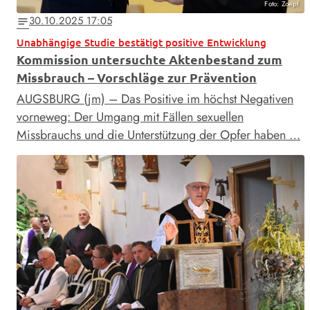
Foto: Zoepf
30.10.2025 17:05
notes
Unabhängige Studie bestätigt positive Entwicklung
Kommission untersuchte Aktenbestand zum
Missbrauch – Vorschläge zur Prävention
AUGSBURG (jm) – Das Positive im höchst Negativen
vorneweg: Der Umgang mit Fällen sexuellen
Missbrauchs und die Unterstützung der Opfer haben …