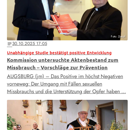
Foto: Zoepf
30.10.2025 17:05
notes
Unabhängige Studie bestätigt positive Entwicklung
Kommission untersuchte Aktenbestand zum
Missbrauch – Vorschläge zur Prävention
AUGSBURG (jm) – Das Positive im höchst Negativen
vorneweg: Der Umgang mit Fällen sexuellen
Missbrauchs und die Unterstützung der Opfer haben …