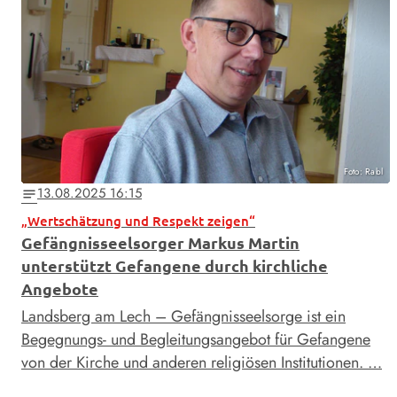
Foto: Rabl
13.08.2025 16:15
notes
„Wertschätzung und Respekt zeigen“
Gefängnisseelsorger Markus Martin
unterstützt Gefangene durch kirchliche
Angebote
Landsberg am Lech – Gefängnisseelsorge ist ein
Begegnungs- und Begleitungsangebot für Gefangene
von der Kirche und anderen religiösen Institutionen. …