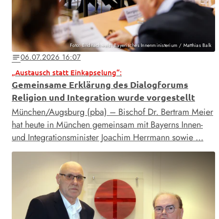
Foto: Bildnachweis: Bayerisches Innenministerium / Matthias Balk
06.07.2026 16:07
notes
„Austausch statt Einkapselung“:
Gemeinsame Erklärung des Dialogforums
Religion und Integration wurde vorgestellt
München/Augsburg (pba) – Bischof Dr. Bertram Meier
hat heute in München gemeinsam mit Bayerns Innen-
und Integrationsminister Joachim Herrmann sowie …