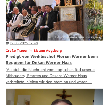
Foto: Ulrich Bobinger/Pressestelle Bistum Augsburg
19.08.2025 17:48
notes
Große Trauer im Bistum Augsburg
Predigt von Weihbischof Florian Wörner beim
Requiem für Dekan Werner Haas
"Als sich die Nachricht vom tragischen Tod unseres
Mitbruders, Pfarrers und Dekans Werner Haas
verbreitete, hielten wir den Atem an und waren …