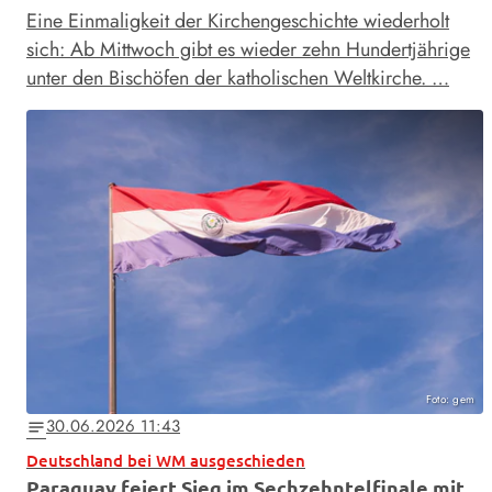
Eine Einmaligkeit der Kirchengeschichte wiederholt
sich: Ab Mittwoch gibt es wieder zehn Hundertjährige
unter den Bischöfen der katholischen Weltkirche. …
Foto: gem
30.06.2026 11:43
notes
Deutschland bei WM ausgeschieden
Paraguay feiert Sieg im Sechzehntelfinale mit