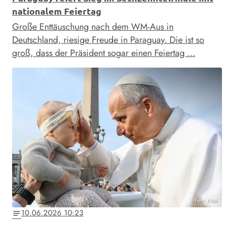
nationalem Feiertag
Große Enttäuschung nach dem WM-Aus in
Deutschland, riesige Freude in Paraguay. Die ist so
groß, dass der Präsident sogar einen Feiertag …
Foto: KNA
10.06.2026 10:23
notes