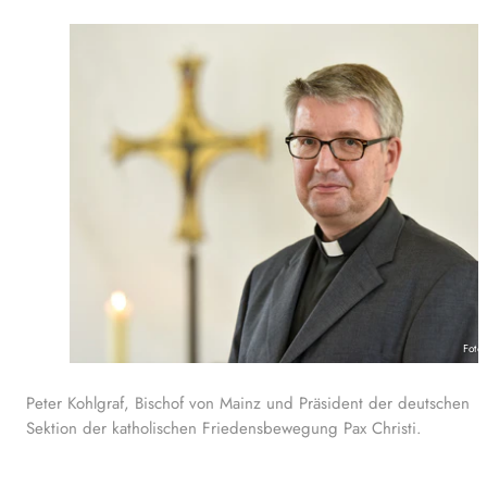
Foto
Peter Kohlgraf, Bischof von Mainz und Präsident der deutschen
Sektion der katholischen Friedensbewegung Pax Christi.