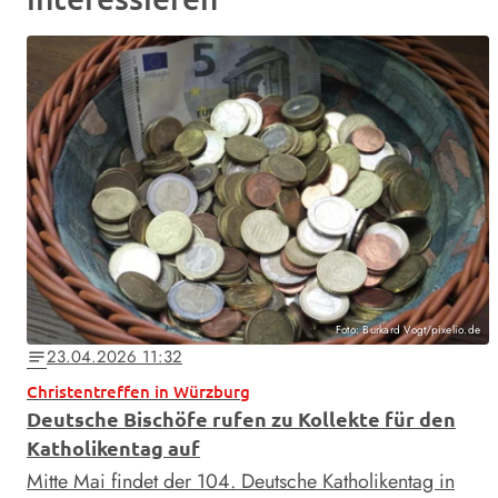
Foto: Burkard Vogt/pixelio.de
23.04.2026 11:32
notes
Christentreffen in Würzburg
Deutsche Bischöfe rufen zu Kollekte für den
Katholikentag auf
Mitte Mai findet der 104. Deutsche Katholikentag in