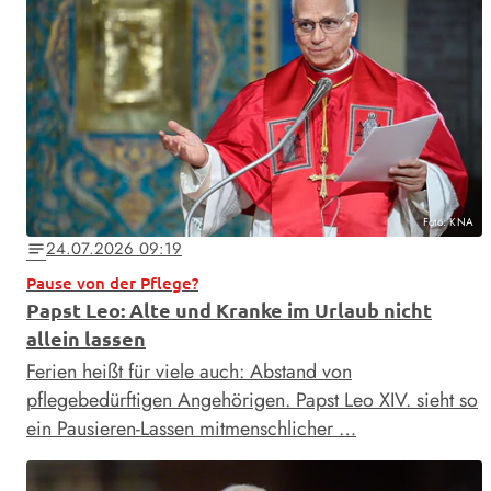
Foto: KNA
24.07.2026 09:19
notes
Pause von der Pflege?
Papst Leo: Alte und Kranke im Urlaub nicht
allein lassen
Ferien heißt für viele auch: Abstand von
pflegebedürftigen Angehörigen. Papst Leo XIV. sieht so
ein Pausieren-Lassen mitmenschlicher …