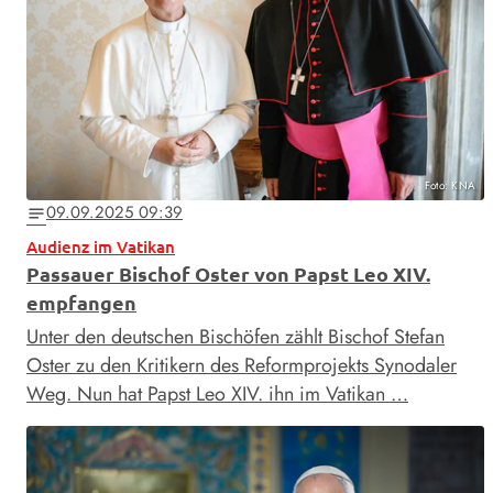
Foto: KNA
09.09.2025 09:39
notes
Audienz im Vatikan
Passauer Bischof Oster von Papst Leo XIV.
empfangen
Unter den deutschen Bischöfen zählt Bischof Stefan
Oster zu den Kritikern des Reformprojekts Synodaler
Weg. Nun hat Papst Leo XIV. ihn im Vatikan …