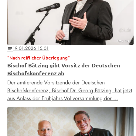
Foto: KNA
19.01.2026 15:01
notes
"Nach reiflicher Überlegung"
Bischof Bätzing gibt Vorsitz der Deutschen
Bischofskonferenz ab
Der amtierende Vorsitzende der Deutschen
Bischofskonferenz, Bischof Dr. Georg Bätzing, hat jetzt
aus Anlass der Frühjahrs-Vollversammlung der …