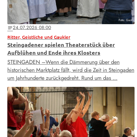
Foto: Gast
24.07.2026 08:00
notes
Ritter, Geistliche und Gaukler
Steingadener spielen Theaterstück über
Aufblühen und Ende ihres Klosters
STEINGADEN –Wenn die Dämmerung über den
historischen Marktplatz fällt, wird die Zeit in Steingaden
um Jahrhunderte zurückgedreht. Rund um das …