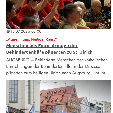
Foto: Zoepf
15.07.2026 08:00
notes
„Atme in uns, Heiliger Geist“
Menschen aus Einrichtungen der
Behindertenhilfe pilgerten zu St. Ulrich
AUGSBURG – Behinderte Menschen der katholischen
Einrichtungen der Behindertenhilfe in der Diözese
pilgerten zum heiligen Ulrich nach Augsburg, um im …