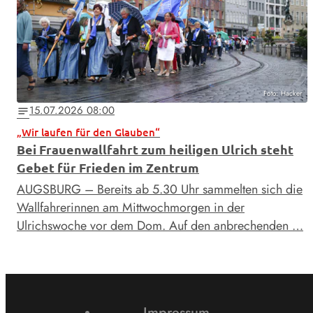
Foto: Hacker
15.07.2026 08:00
notes
„Wir laufen für den Glauben“
Bei Frauenwallfahrt zum heiligen Ulrich steht
Gebet für Frieden im Zentrum
AUGSBURG – Bereits ab 5.30 Uhr sammelten sich die
Wallfahrerinnen am Mittwochmorgen in der
Ulrichswoche vor dem Dom. Auf den anbrechenden …
Impressum