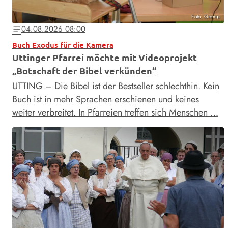
Foto: Gremp
04.08.2026 08:00
notes
Buch Exodus für die Kamera
Uttinger Pfarrei möchte mit Videoprojekt
„Botschaft der Bibel verkünden“
UTTING – Die Bibel ist der Bestseller schlechthin. Kein
Buch ist in mehr Sprachen erschienen und keines
weiter verbreitet. In Pfarreien treffen sich Menschen …