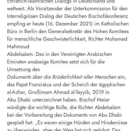
christlich-islamischen Dialogs in Deutschland und
weltweit. Als Vorsitzender der Unterkommission für den
Interreligiösen Dialog der Deutschen Bischofskonferenz
empfing er heute (16. Dezember 2021) im Katholischen
Büro in Berlin den Generalsekretär des Hohen Komitees
für menschliche Geschwisterlichkeit, Richter Mohamed
Mahmoud
Abdelsalam. Das in den Vereinigten Arabischen
Emiraten ansässige Komitee setzt sich für die
Umsetzung des
Dokuments über die Brüderlichkeit
aller Menschen
ein,
das Papst Franziskus und der Scheich der ägyptischen
al-Azhar, Großimam Ahmad al-Tayyib, 2019 in
Abu Dhabi unterzeichnet haben. Bischof Meier
würdigte die wichtige Rolle, die Richter Abdelsalam
bei der Vorbereitung des Dokuments von Abu Dhabi
gespielt hat: „Es waren einige Hürden und Hindernisse
zu überwinden, aber der Weg hat sich gelohnt: Das