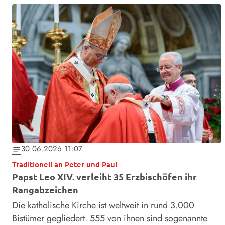
30.06.2026 11:07
notes
Traditionell an Peter und Paul
Papst Leo XIV. verleiht 35 Erzbischöfen ihr
Rangabzeichen
Die katholische Kirche ist weltweit in rund 3.000
Bistümer gegliedert. 555 von ihnen sind sogenannte