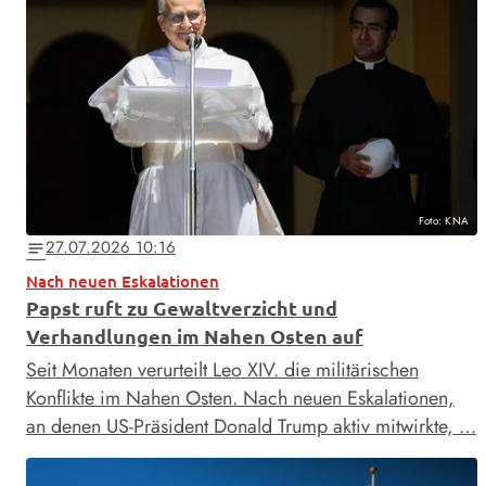
Foto: KNA
27.07.2026 10:16
notes
Nach neuen Eskalationen
Papst ruft zu Gewaltverzicht und
Verhandlungen im Nahen Osten auf
Seit Monaten verurteilt Leo XIV. die militärischen
Konflikte im Nahen Osten. Nach neuen Eskalationen,
an denen US-Präsident Donald Trump aktiv mitwirkte, …