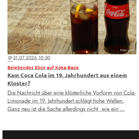
Foto: gem
31.07.2026 10:50
notes
Belebendes Elixir auf Koka-Basis
Kam Coca Cola im 19. Jahrhundert aus einem
Kloster?
Die Nachricht über eine klösterliche Vorform von Cola-
Limonade im 19. Jahrhundert schlägt hohe Wellen.
Ganz neu ist die Sache allerdings nicht, wie ein …