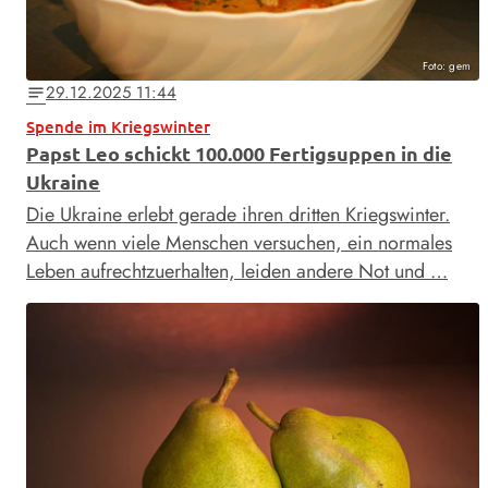
Foto: gem
29.12.2025 11:44
notes
Spende im Kriegswinter
Papst Leo schickt 100.000 Fertigsuppen in die
Ukraine
Die Ukraine erlebt gerade ihren dritten Kriegswinter.
Auch wenn viele Menschen versuchen, ein normales
Leben aufrechtzuerhalten, leiden andere Not und …