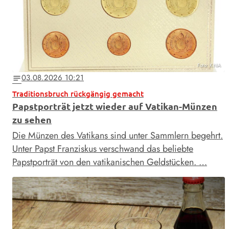
Foto: KNA
03.08.2026 10:21
notes
Traditionsbruch rückgängig gemacht
Papstporträt jetzt wieder auf Vatikan-Münzen
zu sehen
Die Münzen des Vatikans sind unter Sammlern begehrt.
Unter Papst Franziskus verschwand das beliebte
Papstporträt von den vatikanischen Geldstücken. …