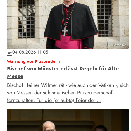
Foto: KNA
04.08.2026 11:05
notes
Warnung vor Piusbrüdern
Bischof von Münster erlässt Regeln für Alte
Messe
Bischof Heiner Wilmer rät - wie auch der Vatikan -, sich
von Messen der schismatischen Piusbruderschaft
fernzuhalten. Für die (erlaubte) Feier der …