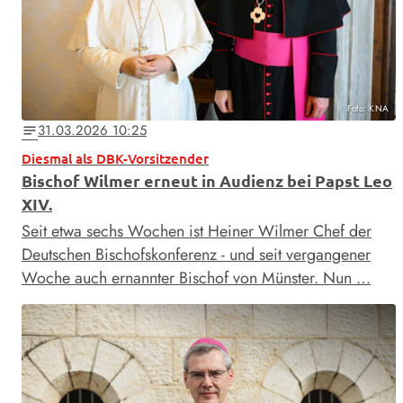
Foto: KNA
31.03.2026 10:25
notes
Diesmal als DBK-Vorsitzender
Bischof Wilmer erneut in Audienz bei Papst Leo
XIV.
Seit etwa sechs Wochen ist Heiner Wilmer Chef der
Deutschen Bischofskonferenz - und seit vergangener
Woche auch ernannter Bischof von Münster. Nun …