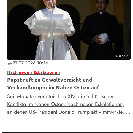
Foto: KNA
27.07.2026 10:16
notes
Nach neuen Eskalationen
Papst ruft zu Gewaltverzicht und
Verhandlungen im Nahen Osten auf
Seit Monaten verurteilt Leo XIV. die militärischen
Konflikte im Nahen Osten. Nach neuen Eskalationen,
an denen US-Präsident Donald Trump aktiv mitwirkte, …