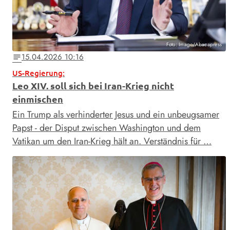
Foto: Imago/Abacapress
15.04.2026 10:16
notes
US-Regierung:
Leo XIV. soll sich bei Iran-Krieg nicht
einmischen
Ein Trump als verhinderter Jesus und ein unbeugsamer
Papst - der Disput zwischen Washington und dem
Vatikan um den Iran-Krieg hält an. Verständnis für …