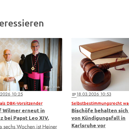
eressieren
Foto: KNA
.2026 10:25
18.03.2026 10:53
notes
als DBK-Vorsitzender
Selbstbestimmungsrecht wa
f Wilmer erneut in
Bischöfe behalten sic
z bei Papst Leo XIV.
von Kündigungsfall in
Karlsruhe vor
wa sechs Wochen ist Heiner