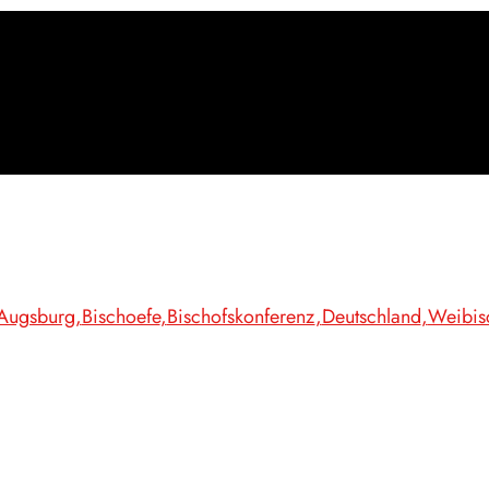
Augsburg
Bischoefe
Bischofskonferenz
Deutschland
Weibis