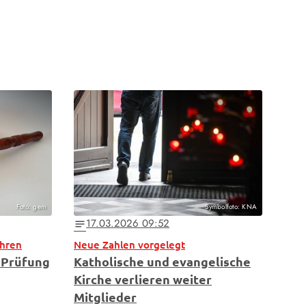
Foto: gem
Symbolfoto: KNA
17.03.2026 09:52
notes
hren
Neue Zahlen vorgelegt
h Prüfung
Katholische und evangelische
Kirche verlieren weiter
Mitglieder