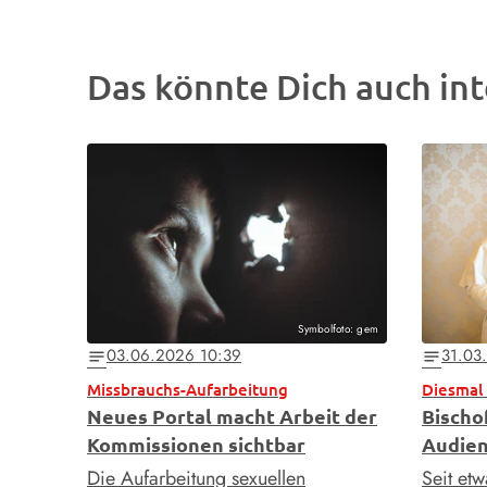
Das könnte Dich auch int
Symbolfoto: gem
03.06.2026 10:39
31.03
notes
notes
Missbrauchs-Aufarbeitung
Diesmal 
Neues Portal macht Arbeit der
Bischo
Kommissionen sichtbar
Audien
Die Aufarbeitung sexuellen
Seit et