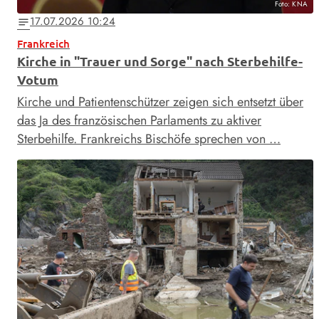
Foto: KNA
17.07.2026 10:24
notes
Frankreich
Kirche in "Trauer und Sorge" nach Sterbehilfe-
Votum
Kirche und Patientenschützer zeigen sich entsetzt über
das Ja des französischen Parlaments zu aktiver
Sterbehilfe. Frankreichs Bischöfe sprechen von …