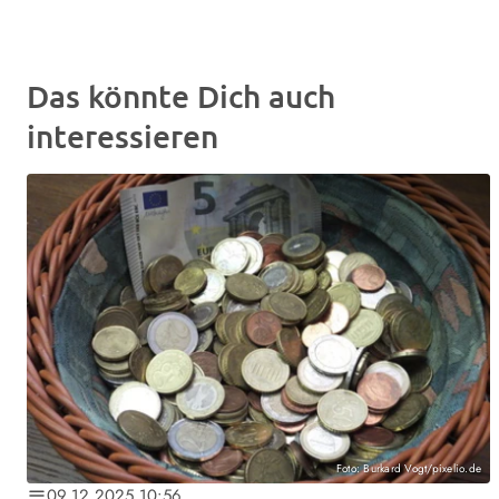
Das könnte Dich auch
interessieren
Foto: Burkard Vogt/pixelio.de
09.12.2025 10:56
notes