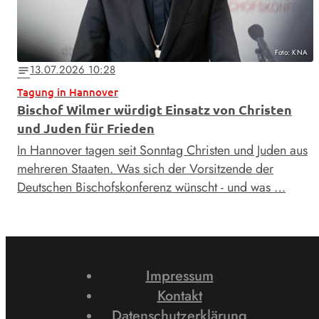
Foto: KNA
13.07.2026 10:28
notes
Tagung in Hannover
Bischof Wilmer würdigt Einsatz von Christen
und Juden für Frieden
In Hannover tagen seit Sonntag Christen und Juden aus
mehreren Staaten. Was sich der Vorsitzende der
Deutschen Bischofskonferenz wünscht - und was …
Impressum
Kontakt
Datenschutzerklärung