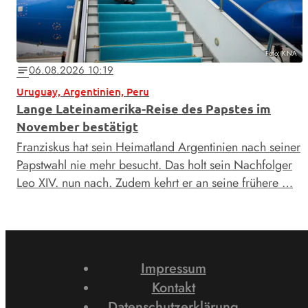
Foto: KNA
06.08.2026 10:19
notes
Uruguay, Argentinien, Peru
Lange Lateinamerika-Reise des Papstes im
November bestätigt
Franziskus hat sein Heimatland Argentinien nach seiner
Papstwahl nie mehr besucht. Das holt sein Nachfolger
Leo XIV. nun nach. Zudem kehrt er an seine frühere …
Impressum
Kontakt
Datenschutzerklärung