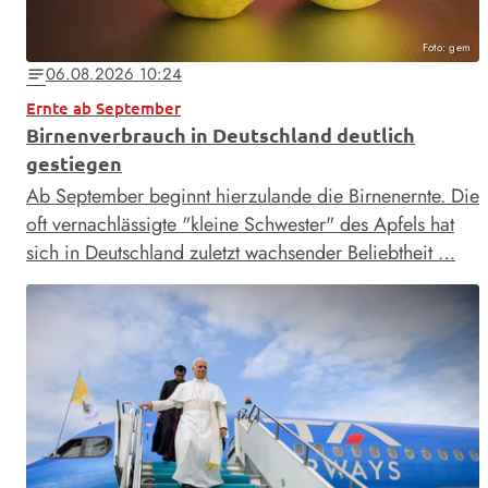
Foto: gem
06.08.2026 10:24
notes
Ernte ab September
Birnenverbrauch in Deutschland deutlich
gestiegen
Ab September beginnt hierzulande die Birnenernte. Die
oft vernachlässigte "kleine Schwester" des Apfels hat
sich in Deutschland zuletzt wachsender Beliebtheit …