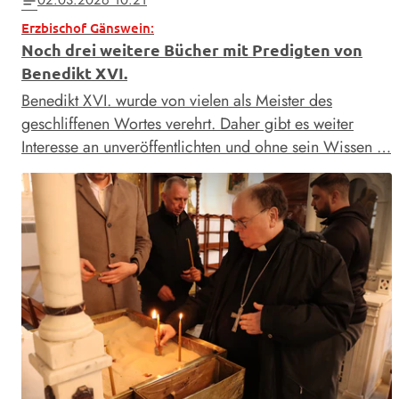
02.03.2026 10:21
notes
Erzbischof Gänswein:
Noch drei weitere Bücher mit Predigten von
Benedikt XVI.
Benedikt XVI. wurde von vielen als Meister des
geschliffenen Wortes verehrt. Daher gibt es weiter
Interesse an unveröffentlichten und ohne sein Wissen …