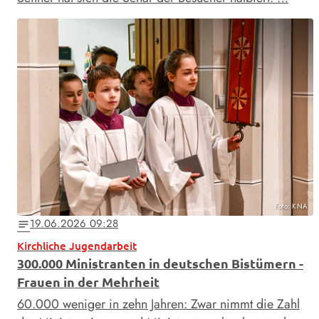
Foto: KNA
19.06.2026 09:28
notes
Kirchliche Jugendarbeit
300.000 Ministranten in deutschen Bistümern -
Frauen in der Mehrheit
60.000 weniger in zehn Jahren: Zwar nimmt die Zahl