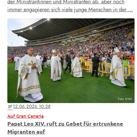
der Ministrantinnen und Ministranten ab, aber noch
immer engagieren sich viele junge Menschen in der …
Foto: KNA
12.06.2026 10:28
notes
Auf Gran Canaria
Papst Leo XIV. ruft zu Gebet für ertrunkene
Migranten auf