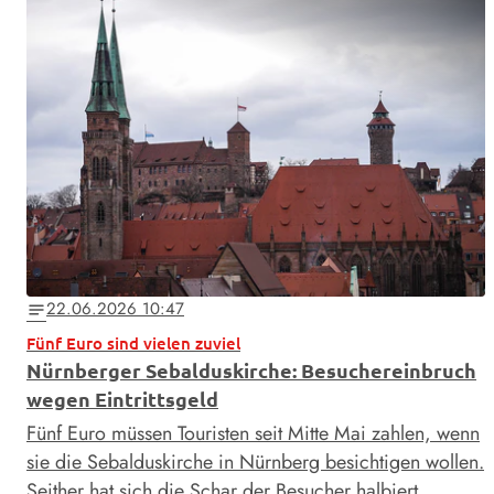
22.06.2026 10:47
notes
Fünf Euro sind vielen zuviel
Nürnberger Sebalduskirche: Besuchereinbruch
wegen Eintrittsgeld
Fünf Euro müssen Touristen seit Mitte Mai zahlen, wenn
sie die Sebalduskirche in Nürnberg besichtigen wollen.
Seither hat sich die Schar der Besucher halbiert. …