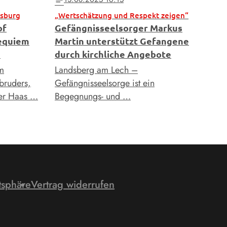
gsburg
„Wertschätzung und Respekt zeigen“
of
Gefängnisseelsorger Markus
Requiem
Martin unterstützt Gefangene
s
durch kirchliche Angebote
om
Landsberg am Lech –
bruders,
Gefängnisseelsorge ist ein
er Haas …
Begegnungs- und …
tsphäre
Vertrag widerrufen