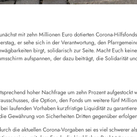
hst mit zehn Millionen Euro dotierten Corona-Hilfsfonds f
erstag, er sehe sich in der Verantwortung, den Pfarrgemein
Unwägbarkeiten birgt, solidarisch zur Seite. Macht Euch kein
umsschirm aufspannen, der dazu beiträgt, die Solidarität und 
entsprechend hoher Nachfrage um zehn Prozent aufgestockt 
ausschusses, die Option, den Fonds um weitere fünf Million
 bei laufenden Vorhaben kurzfristige Liquidität zu garanti
h die Gewährung von Sicherheiten Dritten gegenüber erfolgen
rch die aktuellen Corona-Vorgaben sei es viel schwerer als s