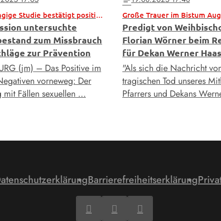
Unabhängige Studie bestätigt positive Entwicklung
Große Trauer im Bistum Au
sion untersuchte
Predigt von Weihbisch
estand zum Missbrauch
Florian Wörner beim 
chläge zur Prävention
für Dekan Werner Haa
G (jm) – Das Positive im
"Als sich die Nachricht v
Negativen vorneweg: Der
tragischen Tod unseres Mit
mit Fällen sexuellen …
Pfarrers und Dekans Wern
atenschutzerklärung
Barrierefreiheitserklärung
Priva