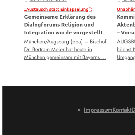
„Austausch statt Einkapselung“:
Gemeinsame Erklärung des
Kommis
Dialogforums Religion und
Aktenb
Integration wurde vorgestellt
– Vors
München/Augsburg (pba) – Bischof
AUGSBUR
Dr. Bertram Meier hat heute in
höchst 
München gemeinsam mit Bayerns …
Umgang 
Impressum
Kontakt
D