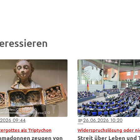
eressieren
 lluch Valero/CC BY-SA 2.0
tivecommons.org/licenses/by-sa/2.0)
.2026 09:44
26.06.2026 10:20
notes
ergottes als Triptychon
Widerspruchslösung oder ni
inmadonnen zeugen von
Streit über Leben und 