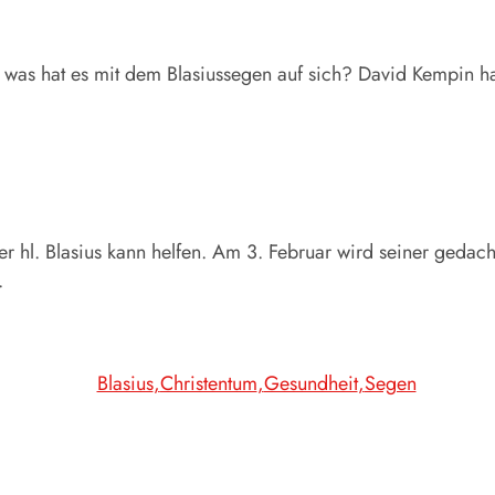
 was hat es mit dem Blasiussegen auf sich? David Kempin ha
r hl. Blasius kann helfen. Am 3. Februar wird seiner gedac
t.
Blasius
Christentum
Gesundheit
Segen