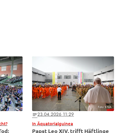
Foto: gem
Foto: KNA
23.04.2026 11:29
notes
cht?
In Äquatorialguinea
Tod:
Papst Leo XIV. trifft Häftlinge