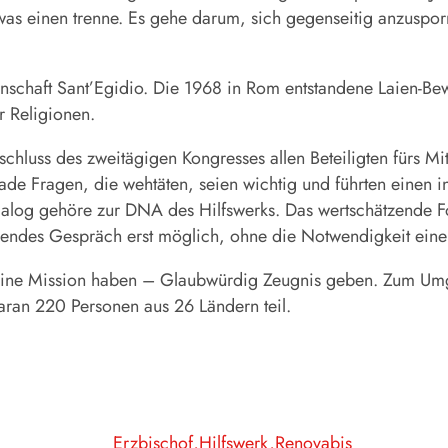
as einen trenne. Es gehe darum, sich gegenseitig anzusporn
schaft Sant’Egidio. Die 1968 in Rom entstandene Laien-Bew
 Religionen.
luss des zweitägigen Kongresses allen Beteiligten fürs Mitw
e Fragen, die wehtäten, seien wichtig und führten einen in
ialog gehöre zur DNA des Hilfswerks. Das wertschätzende 
endes Gespräch erst möglich, ohne die Notwendigkeit ein
„Eine Mission haben – Glaubwürdig Zeugnis geben. Zum Umgan
ran 220 Personen aus 26 Ländern teil.
Erzbischof
Hilfswerk
Renovabis