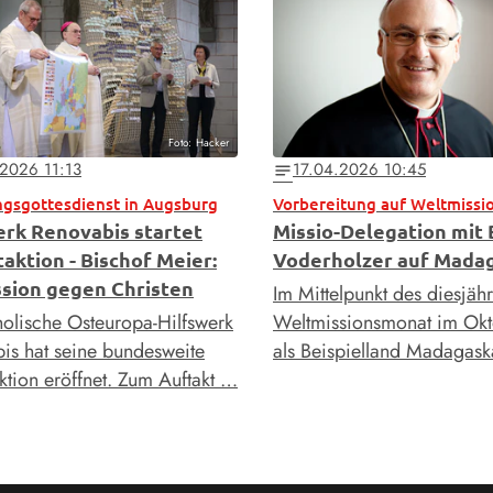
Foto: Hacker
.2026 11:13
17.04.2026 10:45
notes
ngsgottesdienst in Augsburg
Vorbereitung auf Weltmiss
erk Renovabis startet
Missio-Delegation mit 
aktion - Bischof Meier:
Voderholzer auf Mada
sion gegen Christen
Im Mittelpunkt des diesjäh
holische Osteuropa-Hilfswerk
Weltmissionsmonat im Okto
is hat seine bundesweite
als Beispielland Madagask
ktion eröffnet. Zum Auftakt …