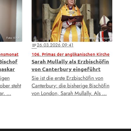
Foto: KNA
Foto: Imago/i Images
26.03.2026 09:41
notes
ionsmonat
106. Primas der anglikanischen Kirche
Bischof
Sarah Mullally als Erzbischöfin
gaskar
von Canterbury eingeführt
rigen
Sie ist die erste Erzbischöfin von
ber steht
Canterbury: die bisherige Bischöfin
ar. …
von London, Sarah Mullally. Als …