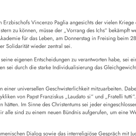
n Erzbischofs Vincenzo
Paglia
angesichts der vielen Kriege 
stern zu können, müsse der „Vorrang des Ichs“ bekämpft w
 Akademie für das Leben, am Donnerstag in Freising beim 28
r Solidarität wieder zentral sei.
s seine eigenen Entscheidungen zu verantworten habe, sei 
en sei durch die starke Individualisierung das Gleichgewic
on einer universellen Geschwisterlichkeit mitzuarbeiten. Dab
kliken von Papst Franziskus „Laudato si“ und „Fratelli tutti“.
hätten. Im Sinne des Christentums sei jeder eingeschlosse
 alle sind zu einem neuen Bündnis aufgerufen, um eine Welt 
menischen Dialog sowie das interreligiöse Gespräch mit Ju