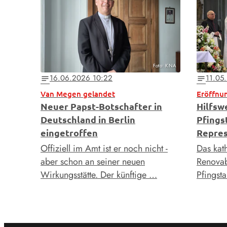
Foto: KNA
16.06.2026 10:22
11.05
notes
notes
Van Megen gelandet
Eröffnu
Neuer Papst-Botschafter in
Hilfsw
Deutschland in Berlin
Pfingst
eingetroffen
Repres
Offiziell im Amt ist er noch nicht -
Das kat
aber schon an seiner neuen
Renovab
Wirkungsstätte. Der künftige …
Pfingsta